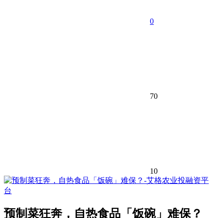
0
70
10
预制菜狂奔，自热食品「饭碗」难保？