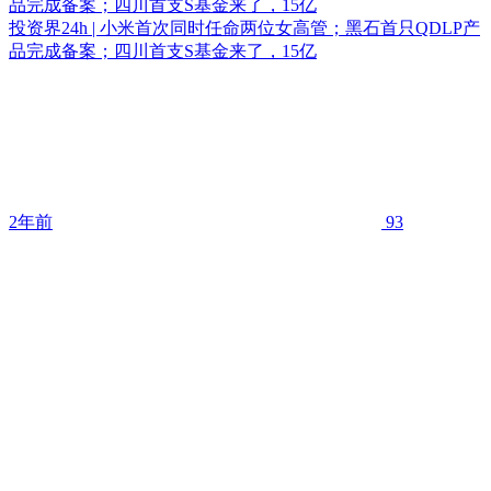
品完成备案；四川首支S基金来了，15亿
投资界24h | 小米首次同时任命两位女高管；黑石首只QDLP产
品完成备案；四川首支S基金来了，15亿
2年前
93