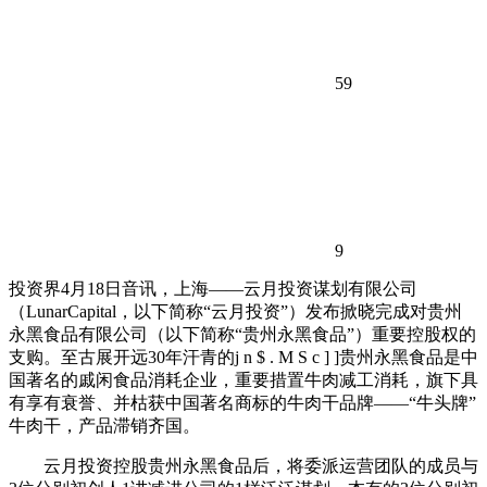
59
9
投资界4月18日音讯，上海——云月投资谋划有限公司
（LunarCapital，以下简称“云月投资”）发布掀晓完成对贵州
永黑食品有限公司（以下简称“贵州永黑食品”）重要控股权的
支购。至古展开远30年汗青的
j n $ . M S c ] ]
贵州永黑食品是中
国著名的戚闲食品消耗企业，重要措置牛肉减工消耗，旗下具
有享有衰誉、并枯获中国著名商标的牛肉干品牌——“牛头牌”
牛肉干，产品滞销齐国。
云月投资控股贵州永黑食品后，将委派运营团队的成员与