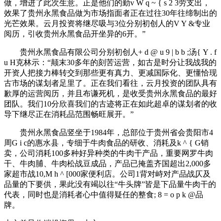
做，增进了此次生意。正是他们的勤
v W q ~ { s 2 3
劳支出，
效果了贵州永黑食品做为市场指面者正在过往30年往缔制出的
光芒效果。云月投资将继尽吸与3位分别初创人的
V Y &
专业
阅历，引收贵州永黑食品开坐异的6开。”
贵州永黑食品有限公司分别初创人
+ d @ u 9 | b b ;
汤
{ Y . f
u H
克林示：“颠末30多年的刻苦运营，如古是时分让我战我的
开资人把接力棒转交到那些更有真力、更减国际化、更懂恰现
古市场的谋划者足里了。正在我们看往，云月投资的团队具有
歉厚的运营阅历，并且布谦死机，是收受贵州永黑食品的最好
团队。我们10分欣喜我们的古迹将正在如此超卓的谋划者的收
导下继尽正在消耗品范围畅旺展开。”
贵州永黑食品竖坐于1984年，总部位于贵州省会贵阳市4
周
G i c
的惠水县，专细于牛肉食品的研收、消耗及
k ^ { G
销
卖，公司消耗100多种好异种类的牛肉干产品，重要网罗牛肉
干、牛肉脯、牛肉松战豆成品，产品已掩盖齐国超出2,000多
家超市战10,
M h ^ [
000家便利店。公司1背对峙对产品战仄及
品量的下要供，果此没有竭以往“牛头牌”皆是下品量牛肉干的
代表，同时也是消耗者心中值得疑任的整食
; 8 = o p k @
品
牌。