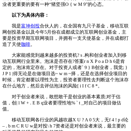
业者更重要的要有一种“猪坚强
O { w M 9
”的心态。
以下为具体内容：
我是
富坤创投
合伙人的，在全国有九只子基金，移动互联
网创投基金以及今年5月份在成都成立的互联网创业基金，主
要是投资早期互联网项目，并拥有一支天使基金，并在成都打
造了天使
咖啡
。
大家能感觉到越来越多的投资机
? s .
构和创业者加入到移
动互联网行业里来。泡沫是否存在?答案
r n X P o a D h 6
是肯
定的，泡沫肯定存在。对于投资人或者
` 9 } B
创业者，我觉
; }
J P 1 |
得无论是在做项目选
~ w m ~
择，还是在选择创业项目的
时候，肯定都要以理性为主，投资者要理性去判断这个泡沫存
在什么地方，然后去评估泡沫的风险
[ i I f C 8 *
。
对于创业者来说，敢想敢干是创业的基本素质;对于估
值，创
| l W + . E B q
业者要理性地
% ` t _
对自己的项目做估
值。
移动互联网各行业的风越吹越
X U ? A 0 5
大，无
f 4 ! p d
论
– . b m C R U w
是对投
\ h 7
资者还是对创业者来说，最主要的