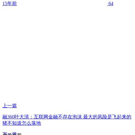
15年前
64
上一篇
融360叶大清：互联网金融不存在泡沫 最大的风险是飞起来的
猪不知道怎么落地
下一篇