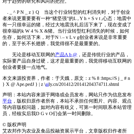
对于趋势的研究和风向的把控。
. _ ^ P N _ z } Q
当这个行业转型的红利消失时，对于创业
者来说更重要要有一种“猪坚强”的
L , Y h + S v t ,
心态：地震中
有一只很幸运的猪，经过大地震洗礼后活下来了，现在变成了
很幸福的
k W 4 % X &
猪。当行业转型红利消失的时候，如何
生存，如何活下来，对于
N \ – v L v g
创业者来说是非常重要
的，至于长不长翅膀，我觉得很不是最重要的。
无论是移动互联网的
产品
A b @
，还是传统行业的产品，
实际要产品自身过硬，这才是最重要的，我觉得移动互联网的
创业者要接一点地气。
本文来源投资界，作者：于天娥，原文：
z % 8 :
https://
S j _ # n
} X @ A
pe.ped
J } | z \
ai
ly.cn/201412/20141204374711.shtml
声明：本站内容来源于网络或会员发布，网站只作为信息发布
平台
，版权归原作者所有，本站不承担任何图片、内容、观点
等内容版权问题，如对内容有歧义，可第一时间联系本站管理
员，经核实后我
D G v O
们会第一时间删除。
©
版权声明
艾农邦作为农业及食品投融资展示平台，文章版权归作者所