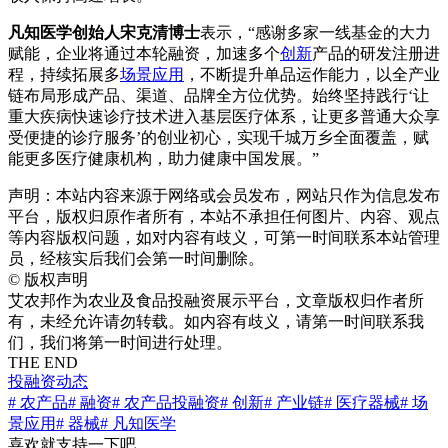
凡知医学创始人宋克清博士
表示，“感谢多家一线基金的大力
赋能，企业将通过本轮融资，加速多个
创新
产品的研发注册进
程，持续拓展多
场景应用
，不断提升单品运作能力，以全产业
链布局形成产品、渠道、品牌全方位优势。始终坚持践行‘让
重大疾病快速诊疗技术进入基层医疗体系，让更多普通大众享
受便捷的诊疗服务’的创业初心，实现千城万乡全面覆盖，赋
能更多医疗健康机构，助力健康中国发展。”
声明：本站内容来源于网络或会员发布，网站只作为信息发布
平台，版权归原作者所有，本站不承担任何图片、内容、观点
等内容版权问题，如对内容有歧义，可第一时间联系本站管理
员，经核实后我们会第一时间删除。
©
版权声明
艾农邦作为农业及食品投融资展示平台，文章版权归作者所
有，未经允许请勿转载。如内容有歧义，请第一时间联系我
们，我们将第一时间进行处理。
THE END
投融资动态
# 农产品
# 融资
# 农产品投融资
# 创新
# 产业链
# 医疗器械
# 场
景应用
# 器械
# 凡知医学
喜欢就支持一下吧