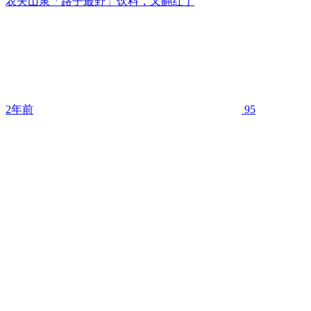
农夫山泉「路子最野」饮料，又翻红了
2年前
95