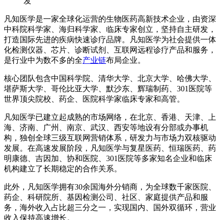
凡知医学是一家全球化运营的生物医药高新技术企业，由资深
中科院科学家、海归科学家、临床专家创立，坚持自主研发，
打造国际先进的疾病快速诊疗品牌。凡知医学为社会提供一体
化检测仪器、芯片、诊断试剂、互联网远程诊疗产品和服务，
是行业中为数不多的全
产业链
布局企业。
核心团队包含中国科学院、清华大学、北京大学、哈佛大学、
堪萨斯大学、哥伦比亚大学、默沙东、辉瑞制药、301医院等
世界顶尖院校、药企、医院科学家临床专家和高管。
凡知医学已建立起成熟的市场网络，在北京、香港、天津、上
海、济南、广州、南京、武汉、西安等地设有分部或办事机
构，独创全球三级互联网营销体系，研发力与市场力双核驱动
发展。在高速发展阶段，凡知医学与复星医药、恒瑞医药、药
明康德、吉因加、协和医院、301医院等多家知名企业和临床
机构建立了长期稳定的合作关系。
此外，凡知医学拥有30余国海外分销商，为全球数千家医院、
药企、科研院所、基因检测公司、社区、家庭提供产品和服
务，海外收入占比超三分之一，实现国内、国外双循环，营业
收入保持高速增长。