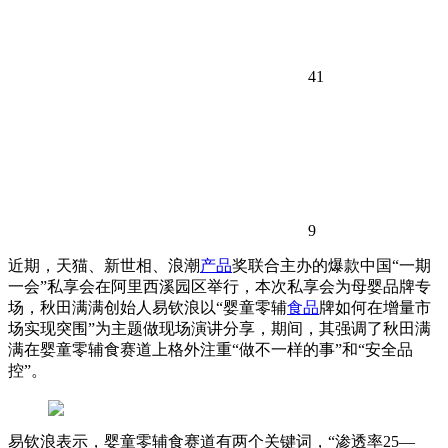
41
9
近期，天猫、新世相、浪潮
产品
奖联合主办的爆款中国“一期
一会”私享会在阿里西溪园区举行，本次私享会为母婴品牌专
场，秋田满满创始人易钦浪以“婴童零辅
食品
牌如何在增量市
场实现突围”为主题做现场演讲分享，期间，其强调了秋田满
满在婴童零辅食赛道上格外注重“做不一样的事”和“安全品
控”。
易钦浪表示，婴童零辅食赛道有两个关键词，“渗透率25—