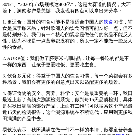
30%”、“2020年市场规模达400亿”，这是大赛道的情况，大环
境下，洞察客户是关键，我发现有四点可以拿出来分享：
1. 更适合：国外的辅食可能不是很适合中国人的
饮食
习惯，辅
食是属于舶来品，针对欧洲人的饮食习惯可能友好一点，但不
是特别好吃。我们有一个核心的观念是做任何的食品不能反人
性，因为不吃是一点营养都没有的，所以一定不能做一些反人
性的食品。
2. AURP值：我们做了胚芽米+调味品，让每一餐吃的都是不
一样的东西，让孩子更爱吃饭、更爱吃主食。
3. 饮食多元化：得益于中国人的饮食习惯，每一个菜都会有多
种场景，我们会有更多的创意点出来以适配更多的场景。
4. 保证食物的安全、营养、科学：安全是最重要的一环，秋田
最近上新了高频次溯源检测系统，做到每15天品质检测，具体
是买秋田满满的部分产品，上面有二维码可以搜索这个产品最
近15天的检测报告，这个溯源系统在不断迭代，应用到更多秋
田满满的产品中去。
易钦浪表示，秋田满满在做一件不一样的事情，做婴童营养全