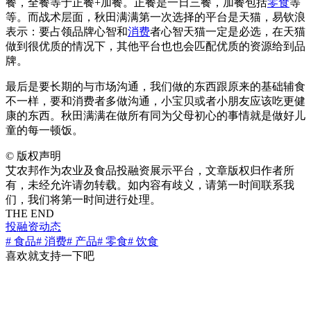
餐，全餐等于正餐+加餐。正餐是一日三餐，加餐包括
零食
等
等。而战术层面，秋田满满第一次选择的平台是天猫，易钦浪
表示：要占领品牌心智和
消费
者心智天猫一定是必选，在天猫
做到很优质的情况下，其他平台也也会匹配优质的资源给到品
牌。
最后是要长期的与市场沟通，我们做的东西跟原来的基础辅食
不一样，要和消费者多做沟通，小宝贝或者小朋友应该吃更健
康的东西。秋田满满在做所有同为父母初心的事情就是做好儿
童的每一顿饭。
©
版权声明
艾农邦作为农业及食品投融资展示平台，文章版权归作者所
有，未经允许请勿转载。如内容有歧义，请第一时间联系我
们，我们将第一时间进行处理。
THE END
投融资动态
# 食品
# 消费
# 产品
# 零食
# 饮食
喜欢就支持一下吧