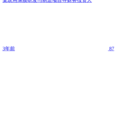
某农用薄膜研发与制造项目寻财务投资人
3年前
87