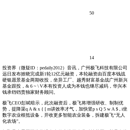
50
14
投资界（微疑ID：pedaily2012）音讯
，广州极飞科技有限公司
远日发布掀晓完成新1轮12亿元融资，本轮融资由百度本钱战
硬银愿景基金两期收投，坐异工厂、越秀财富基金战广州新兴
基金跟投，
& 6 ~ \ V
本有投资人成为本钱也继尽减码，华兴本
钱承铛铛责独家财务顾问。
极飞CEO彭斌暗示，
此次融资后，极飞将增强研收、制制优
势，提降渠
q A & x { [ m
讲效率才气，加快竖
p s Q 5 w A $ , i
坐
数字农业根抵设备，开收更多智能农业装备，拆建极飞“无人
化农场”。