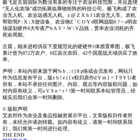
极飞是古晨国际为数没有多的专注于农业科技范围，并且盘绕
“无人化农场”成功拓展临蓐物矩阵的科技公司。
极飞
构成了农
业无人机、农业远感无人机、
z @ Z X h J 1
农业无人车、农机
帮助驾
P : X ; X
驶设备、农业物
Z ` C O Y d
联网战聪
6 ? ~ a
明农
场谋划硬件6大年夜产
b A V ^ W \ V
品线，贯串农业消耗的齐
死命周期。
古晨，颠末进程供应下度规范化的硬硬件1体措置希图，极飞
累计曾为872万农户、6亿亩次农田、42个国度战天域供应了效
率。
声明：本站内容来源于网
% b . : i ] 8 p
络或会员发布，网站只
作为信息发布平台，版
x b ! e ( [ e
权归原作
d Y m } = T 9 Y U
者
所有，本站不承担任何图片、内容、观点等内容版权问题，如
对内容有歧义，可
a V S n ^ r ^ !
第一时间联系本站管理员，经
核实后我们会第一时间删除。
©
版权声明
艾农邦作为农业及食品投融资展示平台，文章版权归作者所
有，未经允许请勿转载。如内容有歧义，请第一时间联系我
们，我们将第一时间进行处理。
THE END