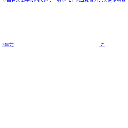
立白首次出手食品饮料，「有丛气」完成数百万元天使轮融资
3年前
71