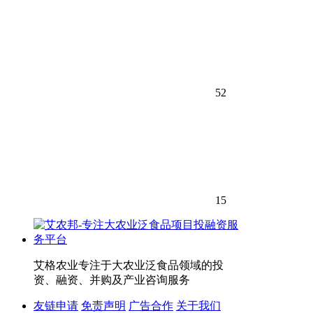
52
15
艾格农业专注于大农业泛食品领域的投
资、融资、并购及产业咨询服务
友链申请
免责声明
广告合作
关于我们