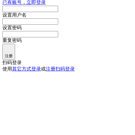
已有账号，立即登录
设置用户名
设置密码
重复密码
注册
扫码登录
使用
其它方式登录
或
注册
扫码登录