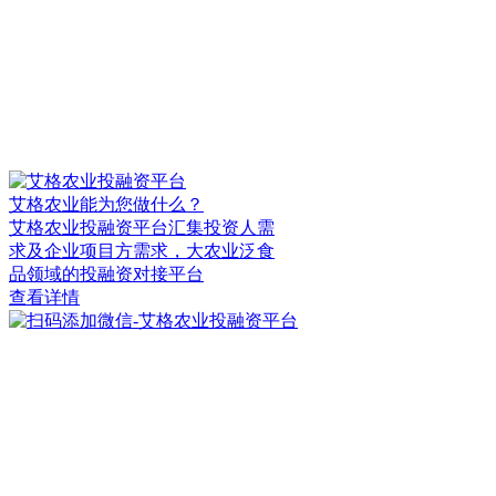
艾格农业能为您做什么？
艾格农业投融资平台汇集投资人需
求及企业项目方需求，大农业泛食
品领域的投融资对接平台
查看详情