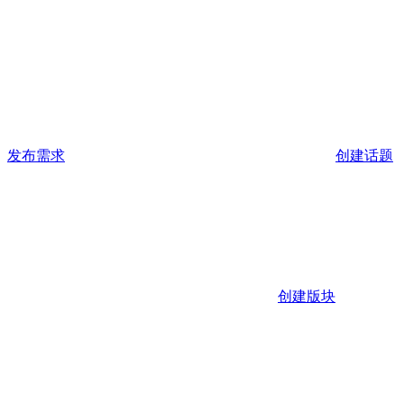
发布需求
创建话题
创建版块