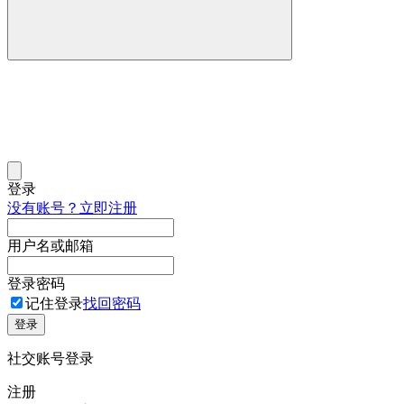
登录
没有账号？立即注册
用户名或邮箱
登录密码
记住登录
找回密码
登录
社交账号登录
注册