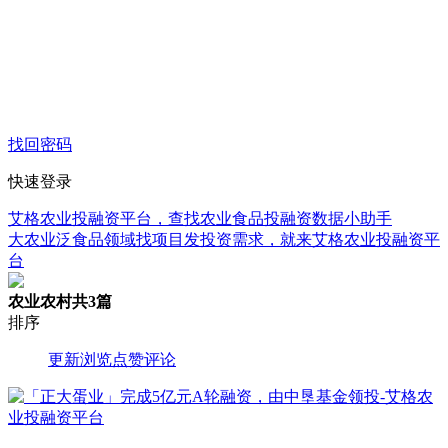
找回密码
快速登录
艾格农业投融资平台，查找农业食品投融资数据小助手
大农业泛食品领域找项目发投资需求，就来艾格农业投融资平
台
农业农村
共3篇
排序
更新
浏览
点赞
评论