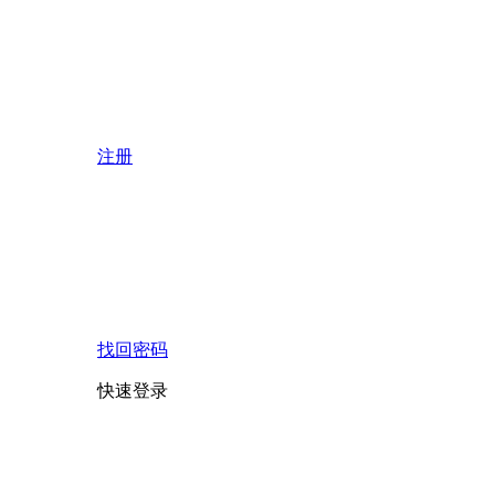
注册
找回密码
快速登录