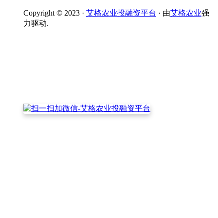
Copyright © 2023 ·
艾格农业投融资平台
· 由
艾格农业
强
力驱动.