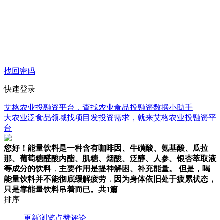
找回密码
快速登录
艾格农业投融资平台，查找农业食品投融资数据小助手
大农业泛食品领域找项目发投资需求，就来艾格农业投融资平
台
您好！能量饮料是一种含有咖啡因、牛磺酸、氨基酸、瓜拉
那、葡萄糖醛酸内酯、肌糖、烟酸、泛醇、人参、银杏萃取液
等成分的饮料，主要作用是提神解困、补充能量。 但是，喝
能量饮料并不能彻底缓解疲劳，因为身体依旧处于疲累状态，
只是靠能量饮料吊着而已。
共1篇
排序
更新
浏览
点赞
评论