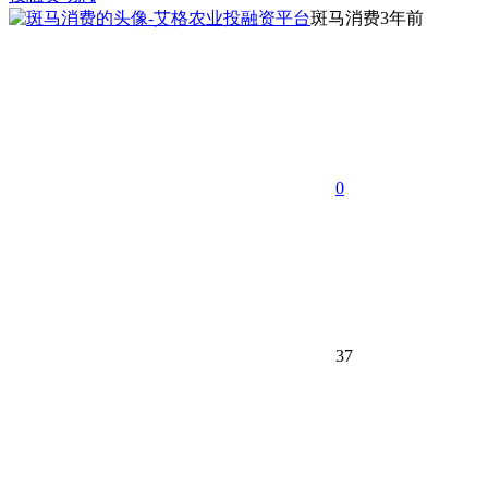
斑马消费
3年前
0
37