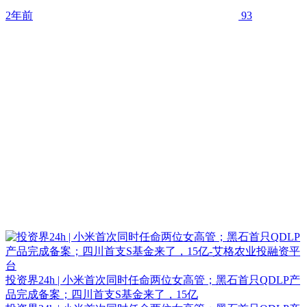
2年前
93
投资界24h | 小米首次同时任命两位女高管；黑石首只QDLP产
品完成备案；四川首支S基金来了，15亿