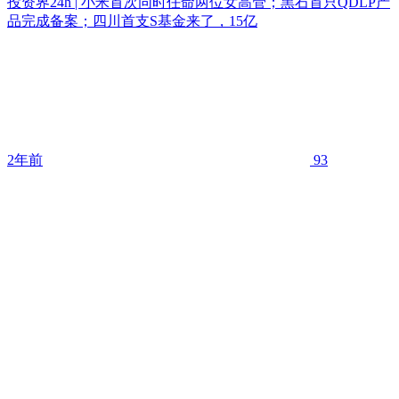
投资界24h | 小米首次同时任命两位女高管；黑石首只QDLP产
品完成备案；四川首支S基金来了，15亿
2年前
93