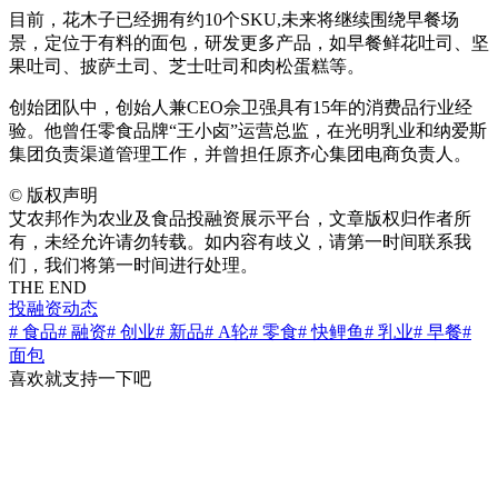
目前，花木子已经拥有约10个SKU,未来将继续围绕早餐场
景，定位于有料的面包，研发更多产品，如早餐鲜花吐司、坚
果吐司、披萨土司、芝士吐司和肉松蛋糕等。
创始团队中，创始人兼CEO佘卫强具有15年的消费品行业经
验。他曾任零食品牌“王小卤”运营总监，在光明乳业和纳爱斯
集团负责渠道管理工作，并曾担任原齐心集团电商负责人。
©
版权声明
艾农邦作为农业及食品投融资展示平台，文章版权归作者所
有，未经允许请勿转载。如内容有歧义，请第一时间联系我
们，我们将第一时间进行处理。
THE END
投融资动态
# 食品
# 融资
# 创业
# 新品
# A轮
# 零食
# 快鲤鱼
# 乳业
# 早餐
#
面包
喜欢就支持一下吧