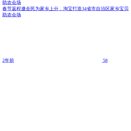
助农会场
春节返程邀全民为家乡上分，淘宝打造34省市自治区家乡宝贝
助农会场
2年前
58