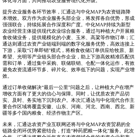
体化等方面，共同推动农业服务现代化升级。
提升农业服务各环节效率，汇通达与中化MAP为农资链路降
本增效。双方作为农业服务头部企业，将发挥各自优势，形成
强强联合，持续拓展合作深度和广度。中化MAP持续为新型
农业经营主体提供现代农业综合服务，通过与种植大户开展粮
食收储业务，提供规模化的小麦、玉米、高粱等作物订单；汇
通达则通过农资产业链端到端的数字化服务优势，高效连接上
下游，采取“订单即销”模式，将粮食收储订单供应给牧原、新
希望、光明等产业链头部合作企业，助上下游高效精准匹配供
需和订单，通过集中采购、联储联销、仓配一体化运作，有效
避免农资流通环节多、碎片化、效率低下的问题，实现产业增
效。
通过订单收储解决“最后一公里”问题之后，让种植大户在增产
增收方面有了更大的信心与保障。同时，让优质农资产品切
实、及时、务实地下沉到农户。本次汇通达与中化现代合作主
要合作区域将覆盖安徽、山东、河南、河北、西南、西北、新
疆等多个国内粮食、经济作物主产区。
未来，汇通达农资产业互联网还将与中化MAP农资贸易的全
链路全闭环优势紧密结合，打造“种药肥粮一体化”服务。此次