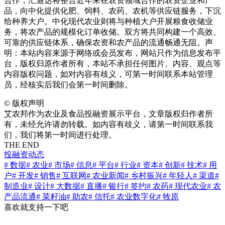
合作，汇通达将整合近年来在农资领域合作的农资企业和产
品，向中化提供化肥、饲料、农药、农机等供应链服务，下沉
给种养大户。中化现代农业则将与种植大户开展粮食收储业
务，将农产品的规模化订单收储。双方将共同构建一个高效、
可靠的供应链体系，确保农资和农产品的流通畅通无阻。声
明：本站内容来源于网络或会员发布，网站只作为信息发布平
台，版权归原作者所有，本站不承担任何图片、内容、观点等
内容版权问题，如对内容有歧义，可第一时间联系本站管理
员，经核实后我们会第一时间删除。
©
版权声明
艾农邦作为农业及食品投融资展示平台，文章版权归作者所
有，未经允许请勿转载。如内容有歧义，请第一时间联系我
们，我们将第一时间进行处理。
THE END
投融资动态
# 数据
# 农业
# 市场
# 信息
# 平台
# 行业
# 资本
# 创新
# 技术
# 用
户
# 开发
# 销售
# 互联网
# 农业新闻
# 乡村振兴
# 年轻人
# 渠道
#
制造业
# 设计
# 大数据
# 直播
# 银行
# 签约
# 农药
# 现代农业
# 农
产品流通
# 菜籽油
# 助农
# 信托
# 农业数字化
# 牧原
喜欢就支持一下吧