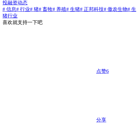
投融资动态
# 信息
# 行业
# 猪
# 畜牧
# 养殖
# 生猪
# 正邦科技
# 傲农生物
# 生
猪行业
喜欢就支持一下吧
点赞
6
分享