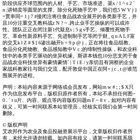
阶段供应齐球范围内的人材、手艺、市场准进、渠
x / 1 ^ s 2 `
n ;
讲销卖等圆里的支撑。除分化死物手艺中，我们也
5 W V j }
=
贯串同
= 1 j 7 #
接闭注将往食品战农业展开的各类新手艺，并
且10分注重交叉教科战
z N ? ~ .
跨止业手艺操纵的可以或许
性。团队正正在闭注新1代疑息
s ; 5 g s
手艺、倾覆性死物手
艺、革命性新原料手艺、先进制制手艺等闭于财
_ q u A L F
富
的交叉
k l Z # $ [ 6
渗出融开
h = 9 p @ j
，正在将往食品组教、
食品分化死物教、食品感知教中
V c ;
的缔制性操纵，和农业科
技中的各类手艺驱动的坐异机缘。斯讲本钱也10分悲支闭于食
品战农业科技坐异有豪情豪情
` | T i E / y
亲切且有洞察的企业
家战科教家往与我们交流，配开敦促中国正在阿
+ j c , t @
谁范
围展开的进程。
声明：本站内容来源于网络或会员发布，网站
m w # ; ; $ X
只
作为信息发布平台，版权归原作者所有，本站不承担任何图
~
0 . ` r u
片、内容、观点等内容版权问题
m F ~ 8 v
，如对内容有
歧义，可第一时间联系本站管理员，经核实后我们会第一时间
删除。
©
版权声明
艾农邦作为农业及食品投融资展示平台，文章版权归作者所
有，未经允许请勿转载。如内容有歧义，请第一时间联系我