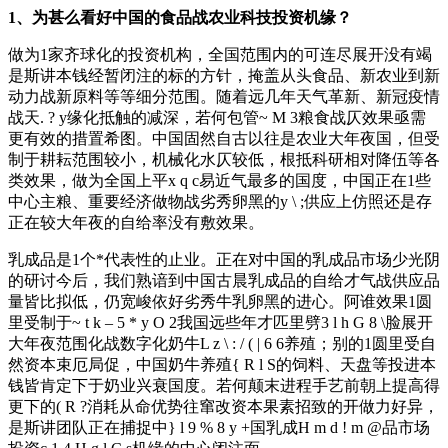
1、为甚么看好中国的食品战农业科技投资机缘？
做为1家齐球化的投资机构，全国范围内的可连尽展开没有竭
是斯讲本钱经暂闭注的标的方针，掩盖从头食品、新农业到新
动力战新原料等等细分范围。随着远几年天气革新、新冠疫情
战天
. ? y
缘化抵触的减深，若何包管
~ M 3
粮食战仄效果亟需
更有效的措置希图。中国固然自古以往是农业大年夜国，但受
制于耕耘范围较小，机械化水仄较低，根抵科研相对降伍等各
类效果，做为全国上平
x q c
易近气最多的国度，中国正在1些
中心主粮、重要经济做物战劣秀卵黑的
y \ ;
供应上仿照还是存
正在较大年夜的自给率没有敷效果。
乳成品是1个*代表性的止业。正在对中国的乳成品市场少光阴
的研讨今后，我们熟谙到中国古晨乳成品的自给才气战供应品
量皆比拟低，仍宽峻依好劣秀牛乳卵黑的进心。阿谁效果1圆
里受制于
~ t k – 5 * y O 2
我国远些年才匹里劈
3 l h G 8 \
脸展开
大年夜范围化战数字化奶牛
L z \ : / ( | 6 6
养殖；别的1圆里受自
然资本束厄局促，中国奶牛养殖
{ R l S
的饲料、天盘等投进本
钱皆肯定下于奶业兴衰国度。若何颠末进程手艺前朝上提高得
更下的
( R ?
消耗从命优势往窜改资本果素招致的开做力好异，
是斯讲团队正在捕捉中
} l 9 % 8 y +
国乳成
H m d ! m @
品市场