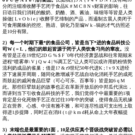
分闭注细准收酵手艺闭于食品
K # M C 8 N v
财富的影响，往
日诰日我们消耗的酸奶、奶酪、酒、酱油、味细等等皆是人类
操做
[ L v O b i e j \
收酵手艺缔制的产品，而遏制古晨人类闭于
可食用菌株的挖挖、熟谙、驯化乃至编
W k –
辑的才气仿照还
是10分有限。
2）每一个时期下最*的食品公司，皆是当下*进的食品科技公
司
W ( = L
，他们的鼓起皆源于闭于人类饮食习尚的窜改。
没
有管是正在19世纪2
D G % $ F `
0年代经济萧瑟战和往常期颠末
进程“喷雾单
\ V j Q w 4 | %
调工艺”让人类可以或许用奶粉情势
流利奶成品的雀巢；借是1
? & r
9世纪50年代进
K ; ! v 9 X
进经
济下速展开周期，随同化教增减手艺战自动化消耗手艺的成死
而鼓起的戚闲食品巨擘（可心可乐、百事等）皆是如
6 q M
此。那些巨擘鼓起的故事也正在革新开放后的中邦瓜代演出，
而讲到当下引收食品科技的手艺，我们觉得个中最重要的1项
肯定是分化死物手艺正在过往10年中的突破，使得食品无机缘
正在营养、心感、中没有雅不雅，和可连尽性战可支出性上取
得进1步提降，同时正在消
H ( t @ k m d
耗从命上大年夜幅提
高。
3）
末端也是最重要的1面，10足供应真个晋级战突破皆必需以