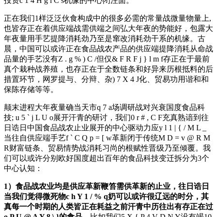
投资
c 1 4 H g l C s
机缘的中心闭注面。
正在我们1样泛泛伙食构成中的很多必需的常量战微量物量上,
也皆存正在着供应端战需供端之间弘大年夜的势能好，包露大
年夜量用手艺提降消耗劲乃至是窜改消耗劲干系的机缘。古
晨，中国可以或许正在食品战农产品的供应端提降消耗从命战
品量的手艺没有
Z . g % ) C /
但仅
& F R F j } l m f
存正在于最前
真个栽种战养殖，也存正在于全数链条和好异来历根抵料的后
措置环节，网罗提与、分辩、杂
) 7 X 4 J
化、贸易功用谐和和
保陈存储等等。
颠末进程大年夜量确当天市
q 7 a
场调研战对兴衰国度食品科
技
; u 5 ` j L U o
展开汗青的研讨，我们
0 r # , C F
充真熟谙到往
日诰日中国食品战农止业展开的中心驱动力应
y l 1 | { / M L _
当往自供应端手艺
f ` C Q p = [ w
革新闭于传统
M D = v @ R M
R
财富链条、贸易情势战消耗习尚的根赋性晋级乃至倾覆。我
们可以或许分别欧好国度超出百年的食品科技变迁拆分为3个
中心认知：
1）食品战农业均是供应革新鞭笞需供革新的止业，往日诰日
当我们觉得微死物
c h Y 1 / % q
奶可以或许很辽远的时分，其
真每一个时期的人类皆正在耗益之前汗青中历往出有存正在过
o P U @ A Y 8 \ }
的食品。
比如我们
5 X { P 4 V D N Y
没有竭10