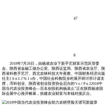
47
8
2018年7月26日，由杨凌农业下新手艺财富示范区管委
会、陕西省金融工做办公室、陕西证监局、陕西省农业厅、陕
西省科教手艺厅、西北农林科技大年夜教、中国财务经济出版
社主
{ b n L f % 1 s
办，中国社会科教院乡村展开研讨所计谋支
撑，浑科创业、陕西省创业投资协会启办的“
r o ! P u 2
2018中
国当代农业投资峰会—百名创投机构杨凌止”正在陕西杨凌国
际会展中心推开帷幕，拆建农业财富与本钱对接仄台。