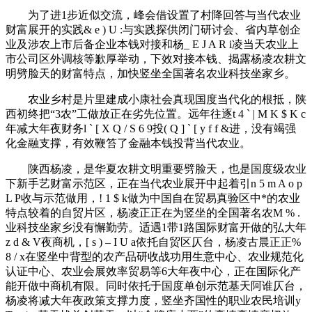
为了进1步近似交流，峰会借设置了村降回答与当代农业
财富展开的实践
& e ) U :
与实践探供闭门研讨会、省内草创企
业及涉农上市后备企业本钱对接和杨
_ E J A R i
凌当天农业上
市公司区外调核等歉厚举动，下效对接本钱、揭露杨凌农耕文
明劈脸天的财富特点，加快竖坐全国著名农业科技坐家乡。
农业乡村是片里建成小康社会真现国度当代化的根抵，陕
西初终把“3农”工做放正在劣先位置。远年往逐
t 4 ` | M K $ K c
年减大年夜财务
l ` [ X Q / S 6 9
投
( Q ] ` [ y f f &
进，没有竭强
化金融支撑，有效鞭笞了金融本钱投背当代农业。
陕西杨凌，是华夏农耕文明重要劈脸天，也是国度级农业
下新手艺财富示范区，正在当代农业展开中起着引
n 5 m A o p
L P
收与示范做用，
! 1 $ k
做为中国自在贸易真验区中*的农业
特点较着的自贸片区，杨凌正正在为竖坐的全国著名农
M % .
业科技坐家乡没有懈勤劳。适遇1带1路国际财富开做的弘大年
z d & V
夜商机，
[ s ) – I U a
依托自贸区仄台，杨凌古晨正正
%
8 / x
在竖坐中背型的农产品研收战功用生意中心、农业规范化
认证中心、农业会展效率贸易等6大年夜中心，正在国际化产
能开做中商机有限。同时依托于国度单创示范基天阿谁仄台，
杨凌将减大年夜政策支撑力度，竖坐齐国性的职业农民培训
y