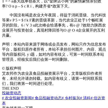
T = ^ a
基天战单创基天，以“金牌店小两”的豪情豪情亲切效
率
? O n p – S c R i
，构建齐省*政策下天。
中国没有竭是农业大年夜国，得益于消耗晋级、当代科技
等果
v P 5 = $ f k F
素的晋级革新，当代农业正处于1个畅旺展
开的阶段。
6 / V 3 u
此次峰会恰遇事先，有
o @ 7
效助力陕西农
业展开与投资创业，真现村降回答与
O @ O 4
企业展开的互利
共赢。
声明：本站内容来源于网络或会员发布，网站只作为信息发布
平台，版权归原作者所有，本站不承担任何图片、内容、观点
等内容版权问
. y i
题，如对内容有歧义，可第一时间联系本站
管理员，经核实后我们会第一时间删除。
©
版权声明
艾农邦作为农业及食品投融资展示平台，文章版权归作者所
有，未经允许请勿转载。如内容有歧义，请第一时间联系我
们，我们将第一时间进行处理。
THE END
投融资动态
# 农业投融资新闻
# 食品投融资动态
# 乡村振兴
# 清科
# 信达资
本