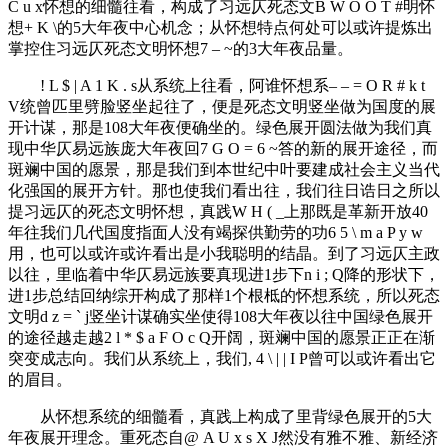
C u x
怀想的细髓往看，构成了习远仄死态文
B W O O T #
明怀
想
+ K \
的5大年夜中心机念；从怀想特点何处可以或许提炼出
掌控住习远仄死态文明怀想
7 – ~
的3大年夜品量。
! L $ | A 1 K . s
从系统上往看，阿谁怀想系
– – = O R # k t
V
统曾匹里劈脸竖坐起往了，便是死态文明竖坐做为国度的展
开计谋，那是108大年夜便确坐的。绿色展开圆法做为我们真
现中华仄易远族庞大年夜回
7 G O = 6 ~
答的新的展开途径，而
斑斓中国的愿景，那是我们到本世纪中叶要建成社会主义当代
化强国的展开方针。那也使我们看出往，我们往日诰日之所以
提习远仄的死态文明怀想，真践
W H ( _
上那既是革新开放40
年往我们几代国度指面人没有竭探供勤劳的功
6 5 \ m a P y w
用，也可以或许或许看出是小我聪明的结晶。到了习远仄主政
以往，里临着中华仄易远族要真现进1步下
n i ; Q
降的形状下，
进1步总结回纳综开构成了那样1个根柢的怀想系统，所以死态
文明
d z = ` j
竖坐计谋确实坐使得108大年夜以往中国绿色展开
的途径越走越
2 l * $ a F O c Q
开阔，斑斓中国的愿景正正在渐
突变成志向。我们从系统上，我们
, 4 \ | | I P
曾可以或许看出它
的眉目。
从怀想系统的细髓看，真践上构成了里背绿色展开的5大
年夜展开理念。重死态自
@ A U x s X J
然没有雅不雅、新经济