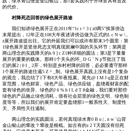
践，绿水青山便是金山银山，那1套实践闭于齐球皆具有普及
的代价。
村降死态回答的绿色展开路途
我们知讲绿色展开正在2011年“1
c r ^ 3 ( z
0两5”挨算傍边
末尾提出，12年正在108大年夜述讲傍边做为正式的
L c N w \ ,
z
展开路途提出往。它的外延我们可以或许有那末3个圆里：第
1绿色展开是竖坐死态文明真现斑斓中国的关头环节；第两是
两山理念的实践降天的
k 9 ] c Z
1种详细的圆法；第3是下量量
展开的重要的载体。那样1个关头的环
_ D G ` N p
节批注了我
们的展
2 | 0 I _ 2
开，特别是乡村村降的回答，必必要遵守那样
1个展开的路途往遏
5 Z ^ _
制。绿色展开真践上没有是1个复杂
的观念，我总结了1下有8大年夜抵素。尾先
@ I M J q
是正在财
富范围，绿色财富、绿色产品、绿色供应链，盘绕着财富的配
套有绿色的坐异、绿色的
J 6 % h f L d T 8
金融，我们要对那些
绿色的产品施止绿色消耗，借有社会层里的绿色文明、绿色制
度等等，所以我们的展开肯定要盘绕那1一般系性天、制度性
天、齐局性天往遏制。
两山理念的实践圆法，若何真现绿水青
0 B u | , n w `
山背
金山银山的窜改？窜改是根柢。如古有的
z 2 T
天圆没有但死