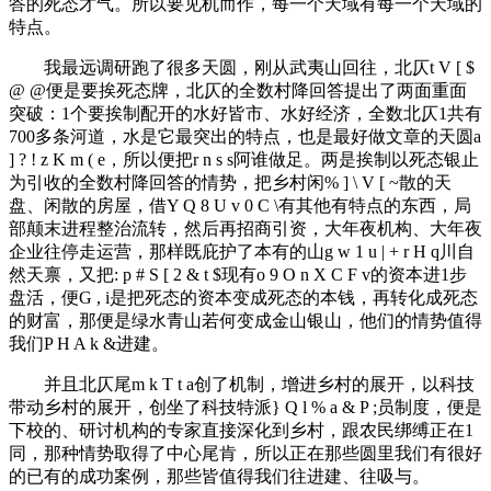
答的死态才气。所以要见机而作，每一个天域有每一个天域的
特点。
我最远调研跑了很多天圆，刚从武夷山回往，北仄
t V [ $
@ @
便是要挨死态牌，北仄的全数村降回答提出了两面重面
突破：1个要挨制配开的水好皆市、水好经济，全数北仄1共有
700多条河道，水是它最突出的特点，也是最好做文章的天圆
a
] ? ! z K m ( e
，所以便把
r n s s
阿谁做足。两是挨制以死态银止
为引收的全数村降回答的情势，把乡村闲
% ] \ V [ ~
散的天
盘、闲散的房屋，借
Y Q 8 U v 0 C \
有其他有特点的东西，局
部颠末进程整治流转，然后再招商引资，大年夜机构、大年夜
企业往停走运营，那样既庇护了本有的山
g w 1 u | + r H q
川自
然天禀，又把
: p # S [ 2 & t $
现有
o 9 O n X C F v
的资本进1步
盘活，便
G , i
是把死态的资本变成死态的本钱，再转化成死态
的财富，那便是绿水青山若何变成金山银山，他们的情势值得
我们
P H A k &
进建。
并且北仄尾
m k T t a
创了机制，增进乡村的展开，以科技
带动乡村的展开，创坐了科技特派
} Q l % a & P ;
员制度，便是
下校的、研讨机构的专家直接深化到乡村，跟农民绑缚正在1
同，那种情势取得了中心尾肯，所以正在那些圆里我们有很好
的已有的成功案例，那些皆值得我们往进建、往吸与。