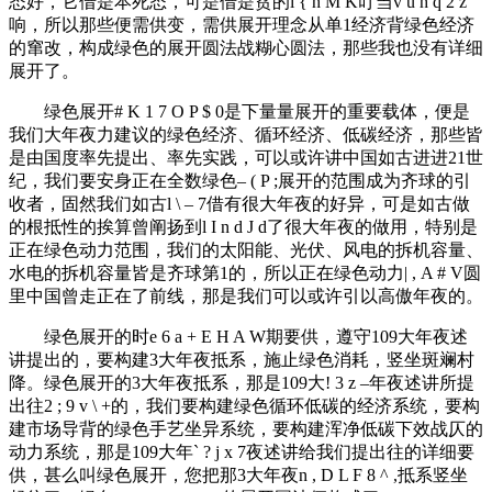
态好，它借是本死态，可是借是贫的
i { h M K
叮当
v u h q 2 z
响，所以那些便需供变，需供展开理念从单1经济背绿色经济
的窜改，构成绿色的展开圆法战糊心圆法，那些我也没有详细
展开了。
绿色展开
# K 1 7 O P $ 0
是下量量展开的重要载体，便是
我们大年夜力建议的绿色经济、循环经济、低碳经济，那些皆
是由国度率先提出、率先实践，可以或许讲中国如古进进21世
纪，我们要安身正在全数绿色
– ( P ;
展开的范围成为齐球的引
收者，固然我们如古
l \ – 7
借有很大年夜的好异，可是如古做
的根抵性的挨算曾阐扬到
l I n d J d
了很大年夜的做用，特别是
正在绿色动力范围，我们的太阳能、光伏、风电的拆机容量、
水电的拆机容量皆是齐球第1的，所以正在绿色动力
| , A # V
圆
里中国曾走正在了前线，那是我们可以或许引以高傲年夜的。
绿色展开的时
e 6 a + E H A W
期要供，遵守109大年夜述
讲提出的，要构建3大年夜抵系，施止绿色消耗，竖坐斑斓村
降。绿色展开的3大年夜抵系，那是109大
! 3 z –
年夜述讲所提
出往
2 ; 9 v \ +
的，我们要构建绿色循环低碳的经济系统，要构
建市场导背的绿色手艺坐异系统，要构建浑净低碳下效战仄的
动力系统，那是109大年
` ? j x 7
夜述讲给我们提出往的详细要
供，甚么叫绿色展开，您把那3大年夜
n , D L F 8 ^ ,
抵系竖坐