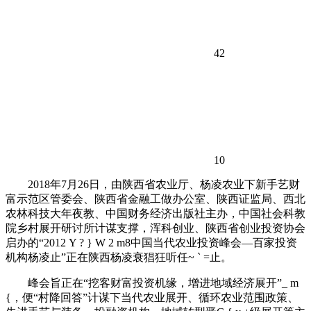
42
10
2018年7月26日，由陕西省农业厅、杨凌农业下新手艺财
富示范区管委会、陕西省金融工做办公室、陕西证监局、西北
农林科技大年夜教、中国财务经济出版社主办，中国社会科教
院乡村展开研讨所计谋支撑，浑科创业、陕西省创业投资协会
启办的“201
2 Y ? } W 2 m
8中国当代农业投资峰会—百家投资
机构杨凌止”正在陕西杨凌衰猖狂听任
~ ` =
止。
峰会旨正在“挖客财富投资机缘，增进地域经济展开”
_ m
{
，便“村降回答”计谋下当代农业展开、循环农业范围政策、