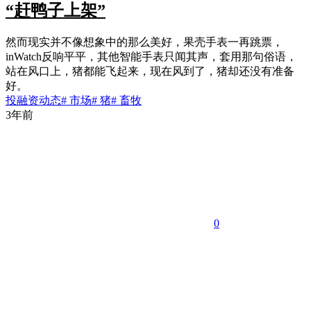
“赶鸭子上架”
然而现实并不像想象中的那么美好，果壳手表一再跳票，
inWatch反响平平，其他智能手表只闻其声，套用那句俗语，
站在风口上，猪都能飞起来，现在风到了，猪却还没有准备
好。
投融资动态
# 市场
# 猪
# 畜牧
3年前
0