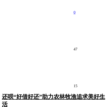
0
47
15
还呗“好借好还”助力农林牧渔追求美好生
活