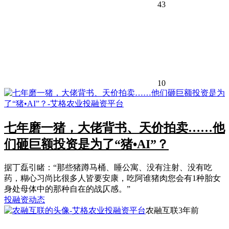
43
10
七年磨一猪，大佬背书、天价拍卖……他
们砸巨额投资是为了“猪•AI”？
据丁磊引睹：“那些猪蹲马桶、睡公寓、没有注射、没有吃
药，糊心习尚比很多人皆要安康，吃阿谁猪肉您会有1种胎女
身处母体中的那种自在的战仄感。”
投融资动态
农融互联
3年前