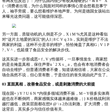
有网友也反思了：为什么国内很少有较真碰硬的
2 ^ & n ~ ` X
{ ~
消费者出现，为什么我面对同样的事情心里会想着息事宁
人，袖手旁观，要么想着维护本地声誉。为何是德国女孩站出
来曝光这类问题，这可能值得深思。
另一方面，质疑动机的人倒是不少，
X i M %
尤其是这种看似
对“这片土地爱的深沉”的人
I | 8 C V q 3 h
，实则是维护了不法
商家的利益，这种不分是非的维护，恰恰掩盖了真相
G ; V 1 P
? , V ^
，也延缓了食品安全的解决步伐。
这其实进一步形成恶
= f , V y
性循环，一旦事情发生，商家想
的是去掩盖真相，保住声誉
u ` 2 X s _ a
，也会有本地消费者会
自动去维护，但普通消费者不傻，知道该相信谁，大家在公众
场合虽然不说，但心里有数，于是信任的丧失就由此产生了。
03 直面真相，改善食品安全，或是刺激消费的大前提
现在国
+ ) Y ? U 6 N *
内很多领域消费不振，
M ~ Y
很多实体商
超也在不断倒闭，商家感慨实体越来越难做，
| } K
价格战利润
越打越低，政策层面都在想
# @ \ s 2
办法刺激、扩大消费，但
这背后，其实多少与信任价值有关。