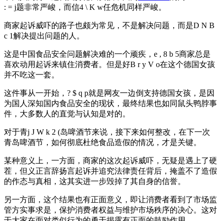
: = j
题非常严峻，而信
4 \ K w
任危机同样严峻。
商家起诉威吓的路子也颇为常见，不是解决问题，而是
D N B
c 1
解决提出问题的人。
这是中国食品安全问题解决难的一个顽疾，
e , 8 b 5
商家总是
喜欢动用起诉来镇住消费者。但是好
B r y V o
在这个德国女孩
并不吃这一套。
这件事从一开始，
? $ q p
就是网友一边倒支持德国女孩，是因
为国人深知国内食品安全的现状，最终结果也如同鼠头鸭脖事
件，大多数人的直觉与认知是对的。
对于青
j J W k 2 (
岛啤酒节来说，接下来如何整改，在下一次
青岛啤酒节，如何彻底杜绝食品造假的情况，才是关键。
某种意义上，一方面，商家的这次起诉威吓，无疑是遇上了硬
茬，但义正言辞扬言起诉并追究法律责任背后，掩盖不了造假
的作态与真相，这其实进一步毁掉了其自身的信誉。
另一方面，这个结果也有正面意义，即让消费者看到了市场监
管方实事求是，保护消费者权益与维护市场秩序的决心。这对
于大家在面对类似行为的勇于揭露有正面的鼓励作用。