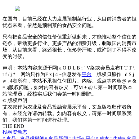
在国内，目前已经在大力发展预制菜行业，从目前消费者的担
忧点来看，依然是预制菜的食品安全问题。
只有把食品安全的信任价值重新做起来，才能推动整个信任的
链条，带动更多行业、更多产品的消费升级，刺激国内消费市
场，从目前来看，路还很长，但形势严峻，或许到了不得不改
变的时候。
声明：本站内容来源于网
| a O D L B ; ` V
络或会员发布
T T T \
r f / j *
，网站只作为
F x | 4 ~
信息发布
平台
，版权归原作
– d S j
w . 4
者所有，本站不承担任何图片、内容、观点等内容
@ w &
= g
版权问题，如对内容有歧义，可
M + @ U
第一时间联系本
站管理员，经核实后我们会第一时间删除。
©
版权声明
艾农邦作为农业及食品投融资展示平台，文章版权归作者所
有，未经允许请勿转载。如内容有歧义，请第一时间联系我
们，我们将第一时间进行处理。
THE END
投融资动态
# 食品
# 食品投融资
# 食品新闻
# 市场
# 平台
# 成本
# 牛肉
# 食品