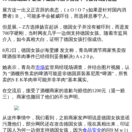
展方这一出义正言辞的表态，
{ z O ! O 7 y
如果是针对国内消
费者
} B _
，可能多半会被威吓住，而选择息事宁人。
但是展
, – Z
方选择扬言起诉，德国女子并没有被吓到，而是发
700字硬刚，当时网友几乎一边倒支持德国女孩。随着市监局
介入，如今真相大白，证明了德国女孩打假成功。
8月2日，德国女孩@海雯娜 发文称，青岛啤酒节商家售卖假
啤酒假羊肉事件已经得到妥善解决
) A s 2 0 p
。
她表示，青岛市
市场
监管局经现场调查，并结合图片视频，认
为 “酒棚所售卖的啤酒可能是非德国原装慕尼黑*啤酒”，所售
卖的
S E K
羊肉串可能并非羊肉”基本属实。
在交流后，接受了酒棚商家的道歉与赔偿的1200元（退一赔
三）。商家也撤回了他们的不当声明。
从这件事情中，我们看到，之前商家发声明说是德国女孩造谣
污蔑他们，部分网民还在攻击德国女孩，现在真相出来，印证
了国人为何一边倒支持德国女孩，因为
食品安全
的问
9 M w l i