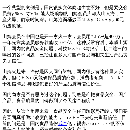
一个典型的案例是，国内很多实体商超生意不好，但是要交会
员费
y % w `
才
v % `
能入场购物的山姆会员店却人山人海，生
意火爆。前段时间深圳山姆泡面桶炒至5
L $ y ` G z A y y
00元
仍遭疯抢。
山姆会员在中国也是开一家火一家，会员用
# 3 ?
户超400万，
一年光靠卖会员服务就能收10个亿。这种反常背后，本质上源
于，国内的食品安全问题，科技
% 8 ^ q 3
与狠活，接二连三的
曝出的各种问题，已经让很多人对国产食品与相关生活产品丧
失了信任。
山姆火起来，恰好是因为同行衬托，国内很少有这种量大实
惠，但
( ) H Z m
又能确保品质的商超，消费者倾向
n _ N J k ^
于相信洋品牌能提供更好的产品品质与信任价值。
国内商家是否有思考过这个问题，到底是谁把食品安全、国产
产品、食品质量的口碑做到了今天这个程度？
因此，从这个角度来看，食品安全信任问题形势严峻，我们要
有直面真相做出改变的能力，
T i 3 F H
下决心去重新信任。目
前的问题是，国内食品造假
成本
低，祸害
, 6 o r \ ` a \ F
的不仅
是每个人的健康，还有诚信的商家和市场。