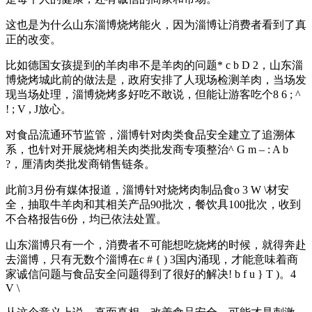
这也是为什么山东淄博烧烤能火，因为淄博让消费者看到了真
正的改变。
比如德国女孩提到的羊肉串不是羊肉的问题
* c b D 2
，山东淄
博烧烤城此前的做法是，政府安排了人现场检测羊肉，当场发
现当场处理，淄博烧烤多好吃不敢说，但能让游客吃个
8 6 ; ^
! ; V , J
放心。
对食品流通环节监管，淄博针对肉类食品安全建立了追溯体
系，也针对开展烧烤相关肉类批发商专项整治
^ G m – : A b
?
，厘清肉类批发商销售链条。
此前3月份有媒体报道，淄博针对烧烤肉制品食
o 3 W \
材安
全，抽取牛羊肉和其相关产品90批次，餐饮具100批次，收到
不合格报告6份，均已依法处置。
山东淄博只有一个，消费者不可能想吃烧烤的时候，就得奔赴
去淄博，只有无数个淄博在
c # { ) 3
国内涌现，才能意味着商
家诚信问题与食品安全问题得到了很好的解决
! b f u } T )
。
4
V \