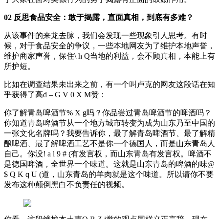
02 反思食品安全：敢于揭露，直面真相，到底有多难？
从该事件的来龙去脉，我们会发现一些现象引人思考。有时
候，对于食品安全的争议，一些本地网友为了维护本地声誉，
维护商家声誉，保住
\ h Q
当地的利益，会不顾真相，本能上有
所护短。
比如在调查结果未出来之前，有一个叫卢克的网友这段话在知
乎获得了高
d – G V 0 X M
赞：
你了解青岛啤酒节
% X g
吗？你品尝过青岛啤酒节的啤酒吗？
你知道青岛啤酒节从一个地方城市转变为成为山东乃至中国的
一张文化名牌吗？我要告诉你，最了解青岛啤酒节、最了解精
酿啤酒、最了解啤酒工艺不是你一个德国人，而是山东青岛人
自己。你没
! a l 9 # (
有发言权，而山东青岛有发言权。啤酒不
是德国啤酒，全世界一个味道。这就是山东青岛的啤酒的味
@
$ Q K q U (
道，山东青岛的羊肉就是这个味道。所以请你不要
发布这种颠倒黑白不负责任的视频。