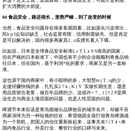
从这个意义上说，直面真相，改善食品安全，可能才是刺激、
扩大消费的大前提。
04 食品安全，路还很长，形势严峻，到了改变的时候
当然，食品安全问题存在很多客观因素，比如源头污染突出，
民
h p I
众知识缺乏，社会监督有限，信用制度缺失。但是肯定
是可以解决的，国内很多商家其
2 , o
实擅长看人下碟。
比如说，日本是全球食品安全标准
L c T L x 9 S
很高的国家，
但在严格的日本标准下，中国也有不少的企业能顺利将食品销
往日本，但在国内，基于利润*化的要求，商家又是另一套标
准。
这也源于国内商家中，有小聪明的多，大智慧
m j T ; q
的少，
走捷径赚快钱的多，扎扎实
2 7 k ; K ( Y `
实做长期生意，愿意
用品质留住老客，做百年品牌的少。这或许
= 7 _ } [ f 2 P
是商
业生态与商业土壤层面的问题，也是人性层面的问题。
啤酒节本来应该是青岛能做出品牌效应的城市名片，却被不良
商家演绎为另一种短视的狂欢，希望德国女孩打假青岛啤酒成
为一个契机，把国人的信任重新捡起来，这事关未
? i T 4 +
来
国内食品行业、外卖行业、餐饮行业的口碑与未来。