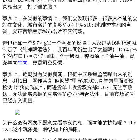
你看，这段维护本土声
Q B Z i
誉的观点同样义正言辞，现在
真相出来，打了谁的脸？
事实上，在类似的事情上，我们会发现很多，很多人本能的会
站在文化、城市名片的高度
V o 4 { % s R : I
来维护本地的声
誉，义正言辞表示城市名片不容污蔑。
但也正如一个
S 7 4 g
另一个网友的反驳：人家是从16世纪初就
制定了《纯净啤酒法》，几百年间衍生出了大量啤
} . D i 4 j %
S [
酒与口
1 \ = C \ 7 ; u
味，至于烤肉，鸭肉涂上羊油牛油，冒
充羊肉
牛肉
，更是司空见惯。
事实上，近期就有类似新闻，根据中国质量监管曝出来的消
息，8月2日，网传某亮“麻辣烫”里宣称100%真羊肉里面竟然
检测出“猪肉鸭肉”，而进货单上收货双方都
0 , 6 y J
无签字确
认，无法证实票据的真实性
Y @ / \ \
与合法性，目前市场监管
已经介入调查。
为什么会有网友不愿意先看事实真相，而本能的护短呢？
t 1 c
i Z : ,
这个现象是一种认知上的局限。