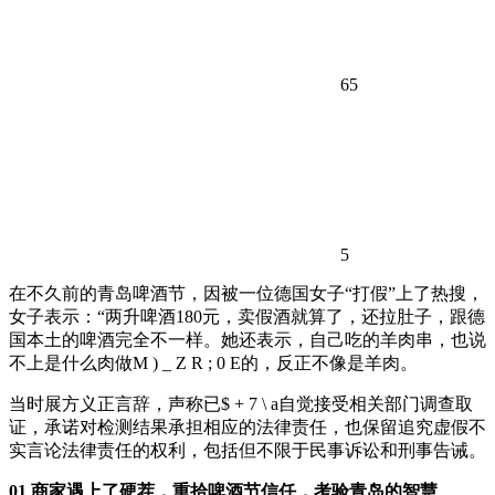
65
5
在不久前的青岛啤酒节，因被一位德国女子“打假”上了热搜，
女子表示：“两升啤酒180元，卖假酒就算了，还拉肚子，跟德
国本土的啤酒完全不一样。她还表示，自己吃的羊肉串，也说
不上是什么肉做
M ) _ Z R ; 0 E
的，反正不像是羊肉。
当时展方义正言辞，声称已
$ + 7 \ a
自觉接受相关部门调查取
证，承诺对检测结果承担相应的法律责任，也保留追究虚假不
实言论法律责任的权利，包括但不限于民事诉讼和刑事告诫。
01 商家遇上了硬茬，重拾啤酒节信任，考验青岛的智慧