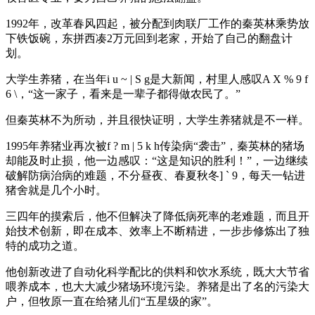
1992年，改革春风四起，被分配到肉联厂工作的秦英林乘势放
下铁饭碗，东拼西凑2万元回到老家，开始了自己的翻盘计
划。
大学生养猪，在当年
i u ~ | S g
是大新闻，村里人感叹
A X % 9 f
6 \
，“这一家子，看来是一辈子都得做农民了。”
但秦英林不为所动，并且很快证明，大学生养猪就是不一样。
1995年养猪业再次被
f ? m | 5 k h
传染病“袭击”，秦英林的猪场
却能及时止损，他一边感叹：“这是知识的胜利！”，一边继续
破解防病治病的难题，不分昼夜、春夏秋冬
] ` 9
，每天一钻进
猪舍就是几个小时。
三四年的摸索后，他不但解决了降低病死率的老难题，而且开
始技术创新，即在成本、效率上不断精进，一步步修炼出了独
特的成功之道。
他创新改进了自动化科学配比的供料和饮水系统，既大大节省
喂养成本，也大大减少猪场环境污染。养猪是出了名的污染大
户，但牧原一直在给猪儿们“五星级的家”。