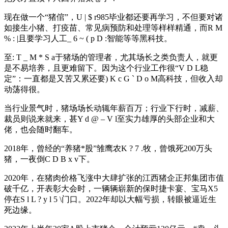
现在做一个“猪倌”，
U | $ r
985毕业都还要再学习，不但要对诸
如接生小猪、打疫苗、常见病预防和处理等样样精通，而
R M
% : |
且要学习人工
_ 6 ~ ( p D :
智能等等黑科技。
至
: T _ M * S a
于猪场的管理者，尤其场长之类负责人，就更
是不易培养，且更难留下。因为这个行业工作很“
V D L
稳
定”：一直都是又苦又累还要
) K c G ` D o M
高科技，但收入却
动荡得很。
当行业景气时，猪场场长动辄年薪百万；行业下行时，减薪、
裁员则说来就来，甚
Y d @ – V l
至实力雄厚的头部企业和大
佬，也会随时翻车。
2018年，曾经的“养猪*股”雏鹰农
K ? 7 .
牧，曾饿死200万头
猪，一夜倒
C D B x v
下。
2020年，在猪肉价格飞涨中大肆扩张的江西猪企正邦集团市值
破千亿，开表彰大会时，一辆辆崭新的保时捷卡宴、宝马X5
停在
S l L ? y l 5 \
门口。2022年却以大幅亏损，转眼被逼近生
死边缘。