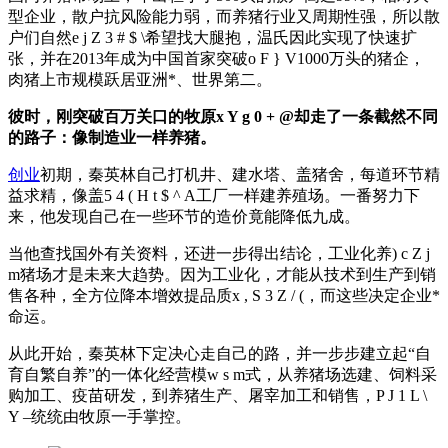
型企业，散户抗风险能力弱，而养猪行业又周期性强，所以散
户们自然
e j Z 3 # $ \
希望找大腿抱，温氏因此实现了快速扩
张，并在2013年成为中国首家突破
o F } V
1000万头的猪企，
肉猪上市规模跃居亚洲*、世界第二。
彼时，刚突破百万关口的牧原
x Y g 0 + @
却走了一条截然不同
的路子：像制造业一样养猪。
创业
初期，秦英林自己打机井、建水塔、盖猪舍，每道环节精
益求精，像盖
5 4 ( H t $ ^ A
工厂一样建养殖场。一番努力下
来，他发现自己在一些环节的造价竟能降低九成。
当他查找国外有关资料，还进一步得出结论，工业化养
) c Z j
m
猪场才是未来大趋势。因为工业化，才能从技术到生产到销
售各种，全方位降本增效提品质
x , S 3 Z / (
，而这些决定企业*
命运。
从此开始，秦英林下定决心走自己的路，并一步步建立起“自
育自繁自养”的一体化经营模
w s m
式，从养猪场选建、饲料采
购加工、疫苗研发，到养猪生产、屠宰加工和销售，
P J 1 L \
Y –
统统由牧原一手掌控。