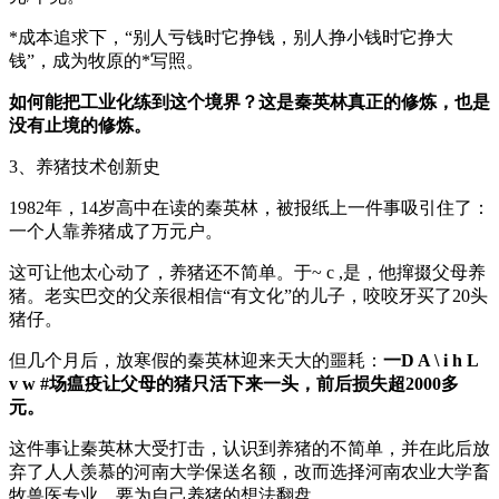
*成本追求下，“别人亏钱时它挣钱，别人挣小钱时它挣大
钱”，成为牧原的*写照。
如何能把工业化练到这个境界？这是秦英林真正的修炼，也是
没有止境的修炼。
3、养猪技术创新史
1982年，14岁高中在读的秦英林，被报纸上一件事吸引住了：
一个人靠养猪成了万元户。
这可让他太心动了，养猪还不简单。于
~ c ,
是，他撺掇父母养
猪。老实巴交的父亲很相信“有文化”的儿子，咬咬牙买了20头
猪仔。
但几个月后，放寒假的秦英林迎来天大的噩耗：
一
D A \ i h L
v w #
场瘟疫让父母的猪只活下来一头，前后损失超2000多
元。
这件事让秦英林大受打击，认识到养猪的不简单，并在此后放
弃了人人羡慕的河南大学保送名额，改而选择河南农业大学畜
牧兽医专业，要为自己养猪的想法翻盘。