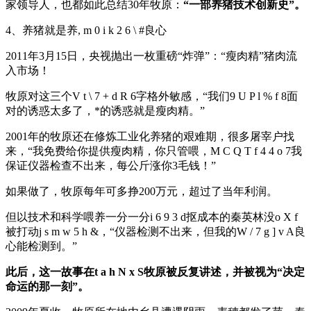
家领导人，也都如此总结30年牧原：
“一部养猪技术创新史”。
4、养猪就是养
, m 0 i k 2 6 \ #
良心
2011年3月15日，央视抛出一枚重磅“炸弹”：“瘦肉精”猪肉流
入市场！
牧原对这三个
V t \ 7 + d R 6
字格外敏感，“我们
9 U P l % f 8
面
对的诱惑太多了，*的诱惑就是瘦肉精。”
2001年的牧原还在修炼工业化养猪的艰难期，很多屠宰户找
来，“我免费给你提供瘦肉精，你只管喂，
M C Q T f 4 4 o 7
我
保证仪器检查不出来，每公斤涨你3毛钱！”
如果做了，牧原每年可多挣200万元，超过了当年利润。
但以技术和科学喂养一分一分
i 6 9 3 d
抠成本的秦英林没
o X f
被打动
j s m w 5 h &
，“仪器检测不出来，但我的
W / 7 g ] v A
良
心能检测到。”
此后，这一故事在
t a h N x S
牧原被反复讲述，并被视为“决定
命运的那一刻”。