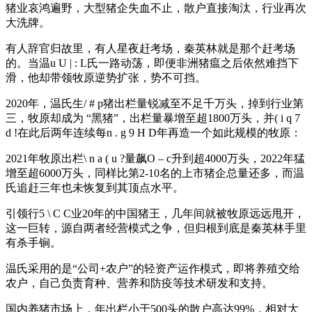
猪业哀鸿遍野，大型猪企失血不止，散户直接淘汰，行业再次
大洗牌。
有人辞官归故里，有人星夜赶考场，秦英林就是那个赶考场
的。当温
u U | : L
氏一路动荡，即便非洲猪瘟之后依然难挡下
滑，他却带领牧原逆势扩张，势不可挡。
2020年，温氏生
/ # p
猪出栏量锐减至不足千万头，掉到行业第
三，牧原却成为 “黑猪”，出栏量暴增至超1800万头，并
( i q 7
d !
在此后两年连续每
n . g 9 H D
年再造一个如此规模的牧原：
2021年牧原出栏
\ n a ( u ?
量飙
O – c
升到超4000万头，2022年猛
增至超6000万头，同样比第2-10名的上市猪企总量还多，而温
氏追赶三年也未恢复到其顶点水平。
引领行
5 \ C C
业20年的中国猪王，几年间就被牧原远远甩开，
这一巨转，源自两者经营模式之争，但归根到底是秦英林手里
有杀手锏。
温氏采用的是“公司+农户”的轻资产运作模式，即将养殖交给
农户，自己负责育种、营养和防疫等技术研发和支持。
国内养猪市场上，年出栏小于500头的散户高达99%，相对大