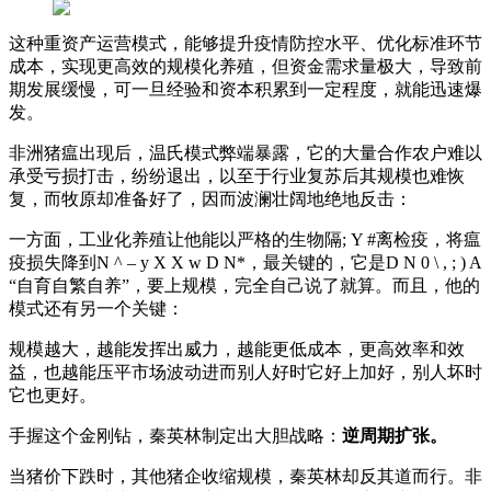
这种重资产运营模式，能够提升疫情防控水平、优化标准环节
成本，实现更高效的规模化养殖，但资金需求量极大，导致前
期发展缓慢，可一旦经验和资本积累到一定程度，就能迅速爆
发。
非洲猪瘟出现后，温氏模式弊端暴露，它的大量合作农户难以
承受亏损打击，纷纷退出，以至于行业复苏后其规模也难恢
复，而牧原却准备好了，因而波澜壮阔地绝地反击：
一方面，工业化养殖让他能以严格的生物隔
; Y #
离检疫，将瘟
疫损失降到
N ^ – y X X w D N
*，最关键的，它是
D N 0 \ , ; ) A
“自育自繁自养”，要上规模，完全自己说了就算。而且，他的
模式还有另一个关键：
规模越大，越能发挥出威力，越能更低成本，更高效率和效
益，也越能压平市场波动进而别人好时它好上加好，别人坏时
它也更好。
手握这个金刚钻，秦英林制定出大胆战略：
逆周期扩张。
当猪价下跌时，其他猪企收缩规模，秦英林却反其道而行。非