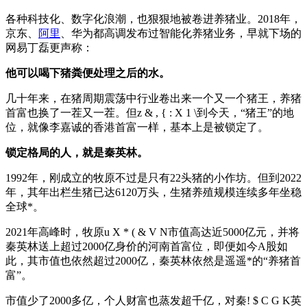
各种科技化、数字化浪潮，也狠狠地被卷进养猪业。2018年，
京东、
阿里
、华为都高调发布过智能化养猪业务，早就下场的
网易丁磊更声称：
他可以喝下猪粪便处理之后的水。
几十年来，在猪周期震荡中行业卷出来一个又一个猪王，养猪
首富也换了一茬又一茬。但
z & , { : X 1 \
到今天，“猪王”的地
位，就像李嘉诚的香港首富一样，基本上是被锁定了。
锁定格局的人，就是秦英林。
1992年，刚成立的牧原不过是只有22头猪的小作坊。但到2022
年，其年出栏生猪已达6120万头，生猪养殖规模连续多年坐稳
全球*。
2021年高峰时，牧原
u X * ( & V N
市值高达近5000亿元，并将
秦英林送上超过2000亿身价的河南首富位，即便如今A股如
此，其市值也依然超过2000亿，秦英林依然是遥遥*的“养猪首
富”。
市值少了2000多亿，个人财富也蒸发超千亿，对秦
! $ C G K
英