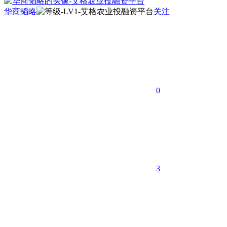
华商韬略
关注
0
3