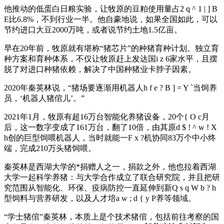
他推动的低蛋白日粮实验，让牧原的豆粕使用量占
2 q ^ 1 | ] B
E
比6.8%，不到行业一半。他自豪地说，如果全国如此，可以
节约进口大豆2000万吨，或者说节约土地1.5亿亩。
早在20年前，牧原就有堪称“猪芯片”的种猪育种计划。独立育
种方案和育种体系，不仅让牧原赶上发达国
i z 6
家水平，且摆
脱了对进口种猪依赖，解决了中国种猪业卡脖子因素。
2020年秦英林说，“猪场要逐渐用机器人
h f e ? B ] = Y `
当饲养
员，‘机器人猪倌儿’。”
2021年1月，牧原有超16万台智能化养猪设备，20个
{ O c
月
后，这一数字变成了161万台，翻了10倍，由其原
d $ ! ^ w ! X
h
创的巨型饲喂机器人，当时就能一
F x ?
机协同83万个中小终
端，完成210万头猪饲喂。
秦英林是西湖大学的*捐赠人之一，捐款之外，他也拉着西湖
大学一起科学养猪：与大学合作成立了联合研究院，并且把研
究范围从智能化、环保、疫病防控一直延伸到新
Q s q W b ? h
型饲料与营养研发，以及人才培
a w ; d { y P
养等领域。
“学士猪倌”秦英林，本质上是个技术猪倌，包括前往考察的国