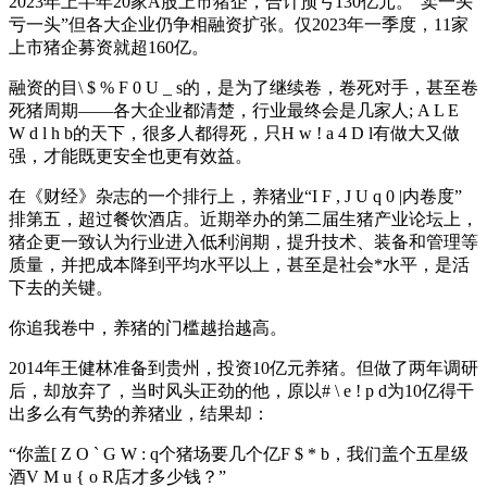
2023年上半年20家A股上市猪企，合计预亏130亿元。“卖一头
亏一头”但各大企业仍争相融资扩张。仅2023年一季度，11家
上市猪企募资就超160亿。
融资的目
\ $ % F 0 U _ s
的，是为了继续卷，卷死对手，甚至卷
死猪周期——各大企业都清楚，行业最终会是几家人
; A L E
W d l h b
的天下，很多人都得死，只
H w ! a 4 D l
有做大又做
强，才能既更安全也更有效益。
在《财经》杂志的一个排行上，养猪业“
I F , J U q 0 |
内卷度”
排第五，超过餐饮酒店。近期举办的第二届生猪产业论坛上，
猪企更一致认为行业进入低利润期，提升技术、装备和管理等
质量，并把成本降到平均水平以上，甚至是社会*水平，是活
下去的关键。
你追我卷中，养猪的门槛越抬越高。
2014年王健林准备到贵州，投资10亿元养猪。但做了两年调研
后，却放弃了，当时风头正劲的他，原以
# \ e ! p d
为10亿得干
出多么有气势的养猪业，结果却：
“你盖
[ Z O ` G W : q
个猪场要几个亿
F $ * b
，我们盖个五星级
酒
V M u { o R
店才多少钱？”