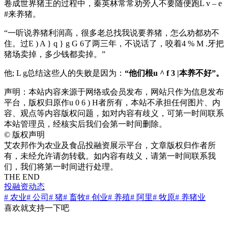
卷成世界猪王的过程中，秦英林常常劝旁人不要随便跑
L v – e
#
来养猪。
“一听说养猪利润高，很多老总找我说要养猪，怎么劝都劝不
住。过
E ) A } q } g G 6
了两三年，不说话了，咬着
4 % M .
牙把
猪场卖掉，多少钱都卖掉。”
他
; L g
总结这些人的失败是因为：
“他们根
u ^ f 3 |
本养不好”。
声明：本站内容来源于网络或会员发布，网站只作为信息发布
平台，版权归原作
u 0 6 ) H
者所有，本站不承担任何图片、内
容、观点等内容版权问题，如对内容有歧义，可第一时间联系
本站管理员，经核实后我们会第一时间删除。
©
版权声明
艾农邦作为农业及食品投融资展示平台，文章版权归作者所
有，未经允许请勿转载。如内容有歧义，请第一时间联系我
们，我们将第一时间进行处理。
THE END
投融资动态
# 农业
# 公司
# 猪
# 畜牧
# 创业
# 养殖
# 阿里
# 牧原
# 养猪业
喜欢就支持一下吧