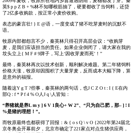
2009年夏收，牧原所在地内乡县遭遇阴雨，麦穗都发了芽。秦
英
$ p p Z B + %
林不知哪根筋抽了，硬要都收了当饲料，还贷
了2亿多收购款，按正常小麦价收购。
表态的豪言壮
! } E @
语，一度变成了猪不吃芽麦时的沉默不
语。
牧原内部都怨言不少，秦英林只得召开高层会议：“收购芽
麦，是我们应该担当的责任。如果企业倒闭了，请大家在我的
坟头立上
{ M F # 9
牌子，写上‘因收芽麦而死’！”
最终，秦英林再次以技术创新，顺利解决难题。第二年猪饲料
价格大涨，牧原却因囤积了大量芽麦，反而成本大幅下降，算
是意外的福报。
随着这
Y g T ?
些事，秦英林的两句话，也
J C Z O t : I { E
在内
部
Q : f * P f 4 % O
人
J q \
人皆知：
“养猪就是养
L m y ] 6 V 1
良心
+ W 2
”、“只为自己肥，那
– ] ! I
%
是猪的理想！”。
而牧原最终也都获得了回报：
& { o s Q \ v O {
2022年第24届北
京冬奥会开幕前夕，北京市确定了221家点对点生猪供应商，