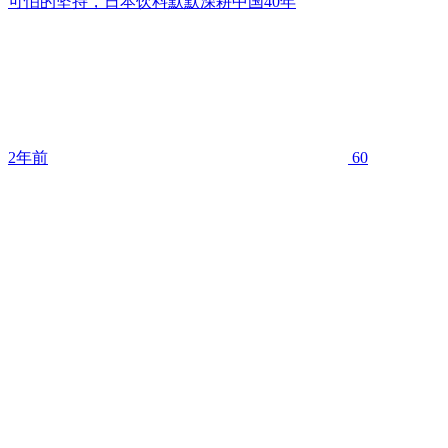
可怕的坚持，日本饮料默默深耕中国40年
2年前
60