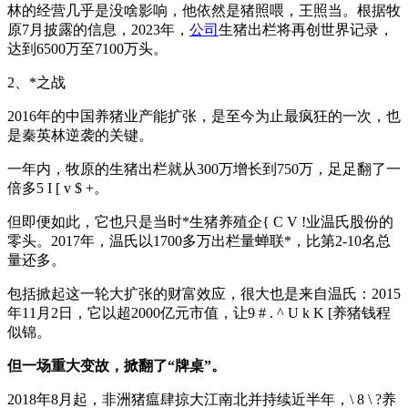
林的经营几乎是没啥影响，他依然是猪照喂，王照当。根据牧
原7月披露的信息，2023年，
公司
生猪出栏将再创世界记录，
达到6500万至7100万头。
2、*之战
2016年的中国养猪业产能扩张，是至今为止最疯狂的一次，也
是秦英林逆袭的关键。
一年内，牧原的生猪出栏就从300万增长到750万，足足翻了一
倍多
5 I [ v $ +
。
但即便如此，它也只是当时*生猪养殖企
{ C V !
业温氏股份的
零头。2017年，温氏以1700多万出栏量蝉联*，比第2-10名总
量还多。
包括掀起这一轮大扩张的财富效应，很大也是来自温氏：2015
年11月2日，它以超2000亿元市值，让
9 # . ^ U k K [
养猪钱程
似锦。
但一场重大变故，掀翻了“牌桌”。
2018年8月起，非洲猪瘟肆掠大江南北并持续近半年，
\ 8 \ ?
养