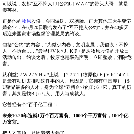
可以说，发起“互不挖人
I J j
公约
L ] W A ^
”的带头大哥，就是
秦英林。
正是他的
牧原
股份，会同温氏、双胞胎、正大其他三大生猪养
殖企业，在6月20日联合发布了“互不挖人公约”，并在40多天
后迎来国家市场监督管理总局的约谈。
包括“公约”的内容，“为减少内卷，文明发展，我倡议：不挖
人、不拆台……”最早也
V k ^ J . K F +
是从牧原股份的开放日
活动传出，约谈之后，牧原也是率先声明：立即整改，消除危
害。
从利益
) 2 W 2 / Y H z ?
上说，
] 2 7 7 1 {
牧原也
t E j V b T 4 Z k
是最有动机去推动这件事的人。原因是，它拥有中国养
} + j $
U
猪界最多的人才，身为全球*养猪企业的
T ; 6 +
它，真正的厉
害，其实是找
B [ u \ ,
人、用人与成就人。
它曾经有个“百千亿工程”：
未来10-20年造就1万个百万富翁、1000个千万富翁，100个亿
万富翁。
把人才置顶，只因养猪太卷了！