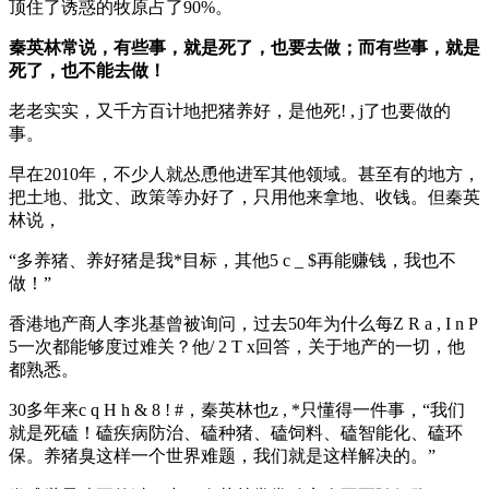
顶住了诱惑的牧原占了90%。
秦英林常说，有些事，就是死了，也要去做；而有些事，就是
死了，也不能去做！
老老实实，又千方百计地把猪养好，是他死
! , j
了也要做的
事。
早在2010年，不少人就怂恿他进军其他领域。甚至有的地方，
把土地、批文、政策等办好了，只用他来拿地、收钱。但秦英
林说，
“多养猪、养好猪是我*目标，其他
5 c _ $
再能赚钱，我也不
做！”
香港地产商人李兆基曾被询问，过去50年为什么每
Z R a , I n P
5
一次都能够度过难关？他
/ 2 T x
回答，关于地产的一切，他
都熟悉。
30多年来
c q H h & 8 ! #
，秦英林也
z , *
只懂得一件事，“我们
就是死磕！磕疾病防治、磕种猪、磕饲料、磕智能化、磕环
保。养猪臭这样一个世界难题，我们就是这样解决的。”