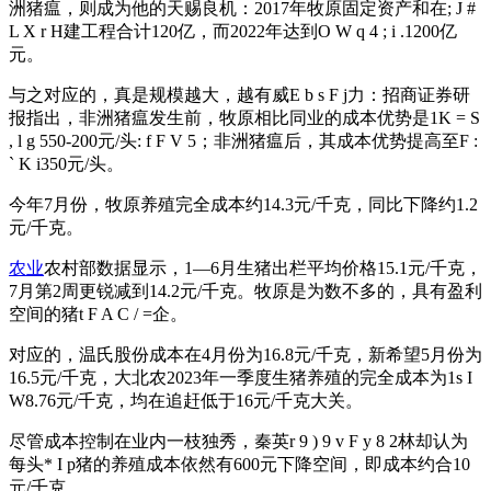
洲猪瘟，则成为他的天赐良机：2017年牧原固定资产和在
; J #
L X r H
建工程合计120亿，而2022年达到
O W q 4 ; i .
1200亿
元。
与之对应的，真是规模越大，越有威
E b s F j
力：招商证券研
报指出，非洲猪瘟发生前，牧原相比同业的成本优势是1
K = S
, l g 5
50-200元/头
: f F V 5
；非洲猪瘟后，其成本优势提高至
F :
` K i
350元/头。
今年7月份，牧原养殖完全成本约14.3元/千克，同比下降约1.2
元/千克。
农业
农村部数据显示，1—6月生猪出栏平均价格15.1元/千克，
7月第2周更锐减到14.2元/千克。牧原是为数不多的，具有盈利
空间的猪
t F A C / =
企。
对应的，温氏股份成本在4月份为16.8元/千克，新希望5月份为
16.5元/千克，大北农2023年一季度生猪养殖的完全成本为1
s I
W
8.76元/千克，均在追赶低于16元/千克大关。
尽管成本控制在业内一枝独秀，秦英
r 9 ) 9 v F y 8 2
林却认为
每头
* I p
猪的养殖成本依然有600元下降空间，即成本约合10
元/千克。