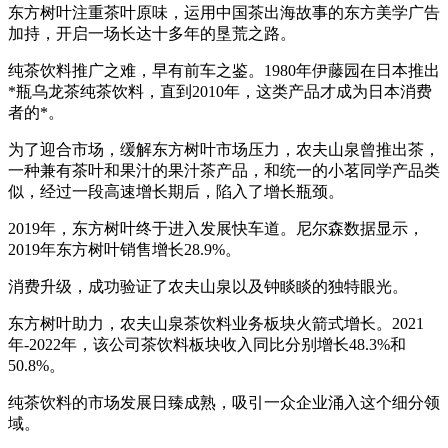
东方树叶注重茶叶原味，运用中国茶出海故事的东方美学广告
加持，开启一场长达十多年的垦荒之路。
纯茶饮料推广之难，早有前车之鉴。1980年伊藤园在日本推出
*瓶乌龙茶纯茶饮料，直到2010年，这类产品才成为日本消费
者的*。
为了迎合市场，缓解东方树叶市场压力，农夫山泉曾推出茶，
一种兼有茶叶和果汁的果汁茶产品，和统一的小茗同学产品类
似，经过一段高速增长期后，陷入了增长瓶颈。
2019年，东方树叶终于进入发展快车道。尼尔森数据显示，
2019年东方树叶销售增长28.9%。
消费升级，成功验证了农夫山泉以及钟睒睒的独特眼光。
东方树叶助力，农夫山泉茶饮料业务板块火箭式增长。2021
年-2022年，该公司茶饮料板块收入同比分别增长48.3%和
50.8%。
纯茶饮料的市场发展日臻成熟，吸引一众企业涌入这个细分领
域。