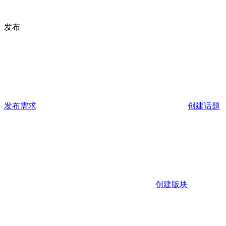
发布
发布需求
创建话题
创建版块