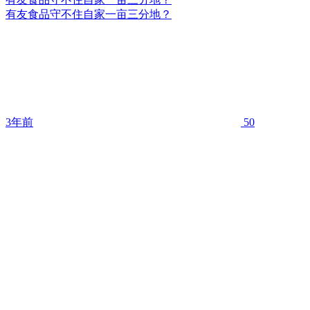
有友食品守不住自家一亩三分地？
3年前
50