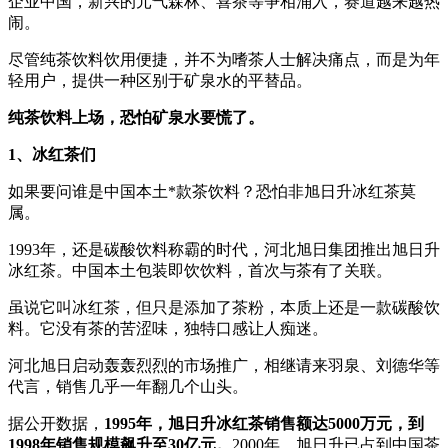
企业中国，新兴的元气森林、喜茶等争相涌入，赛道越来越热
闹。
尽管纯茶饮料饮用便捷，并不为嗜茶人士解决痛点，而是为年
轻用户，提供一种区别于矿泉水的平替品。
纯茶饮料上场，恐怕矿泉水要慌了。
1、冰红茶们
如果要问谁是中国本土*款茶饮料？恐怕非旭日升冰红茶莫
属。
1993年，还是碳酸饮料称霸的时代，河北旭日集团推出旭日升
冰红茶。中国本土包装即饮饮料，首次与茶有了关联。
虽说它叫冰红茶，但只是添加了茶粉，本质上还是一款碳酸饮
料。它没有茶的苦涩味，独特口感让人痴迷。
河北旭日启动轰轰烈烈的市场推广，相继请来羽泉、刘德华等
代言，销售几乎一年翻几个山头。
据公开数据，
1995年，旭日升冰红茶销售额达5000万元，到
1998年销售规模飙升至30亿元。
2000年，旭日升已占到中国茶