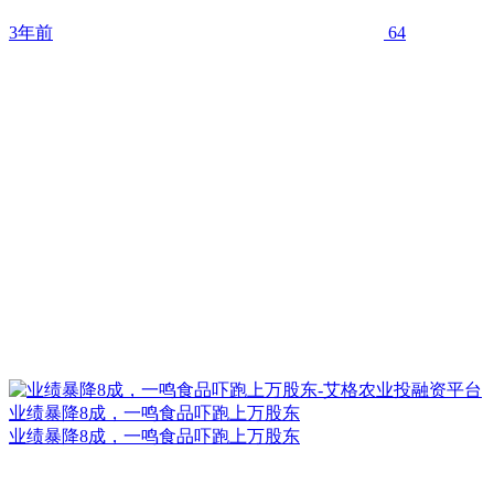
3年前
64
业绩暴降8成，一鸣食品吓跑上万股东
业绩暴降8成，一鸣食品吓跑上万股东