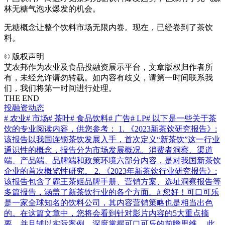
林无糖气泡水爆发的机会。
无糖概念让整个饮料市场无限内卷。现在，已经卷到了茶饮
料。
©
版权声明
艾农邦作为农业及食品投融资展示平台，文章版权归作者所
有，未经允许请勿转载。如内容有歧义，请第一时间联系我
们，我们将第一时间进行处理。
THE END
投融资动态
# 农业
# 市场
# 茶叶
# 食品饮料
# 广告
# LP
# 以下是一些关于茶
饮的专业阅读内容，供您参考： 1. 《2023新茶饮研究报告》:
该报告以我国连锁茶饮发展入手，首次定义“新茶饮”这一行业
通识性的概念，报告分为市场发展概况、消费者洞察、渠道
端、产品端、品牌端和政策环境六部分内容，是对我国新茶饮
企业的首次概览性研究。 2. 《2023年新茶饮行业研究报告》:
该报告包含了霸王茶姬品牌手册、营销方案、选址洞察报告等
多篇报告，涵盖了新茶饮行业的各个方面。
# 您好！可口可乐
是一家全球知名的饮料公司，其内容营销策略也是相当出色
的。在这篇文章中，您将会看到针对影片内容的5大重点摘
要，并且辅以实际案例，深度掌握可口可乐的前瞻思维。 此