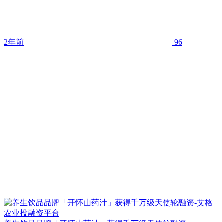
2年前
96