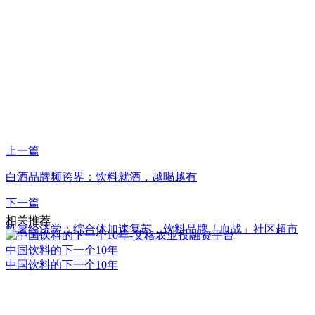
上一篇
白酒品牌频跨界：饮料就酒，越喝越有
下一篇
相关推荐
酷暑经济学：综合体加速复苏，饮料品牌「血战」社区超市
中国饮料的下一个10年
中国饮料的下一个10年