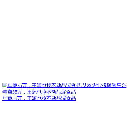
年赚35万，王源也拉不动品渥食品
年赚35万，王源也拉不动品渥食品