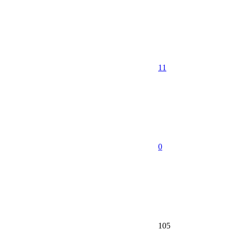
11
0
105