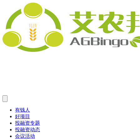
有钱人
好项目
投融资专题
投融资动态
会议活动