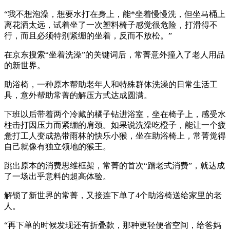
“我不想泡澡，想要水打在身上，能*坐着慢慢洗，但坐马桶上
离花洒太远，试着坐了一次塑料椅子感觉很危险，打滑得不
行，而且必须特别紧绷的坐着，反而不放松。”
在京东搜索“坐着洗澡”的关键词后，常菁意外撞入了老人用品
的新世界。
助浴椅，一种原本帮助老年人和特殊群体洗澡的日常生活工
具，意外帮助常菁的解压方式达成圆满。
下班以后带着两个冷藏的橘子钻进浴室，坐在椅子上，感受水
柱击打因压力而紧绷的肩颈。如果说洗澡吃橙子，能让一个疲
惫打工人变成热带雨林的快乐小猴，坐在助浴椅上，常菁觉得
自己就像有独立领地的猴王。
跳出原本的消费思维框架，常菁的首次“蹭老式消费”，就达成
了一场出乎意料的超高体验。
解锁了新世界的常菁，又接连下单了4个助浴椅送给家里的老
人。
“再下单的时候发现还有折叠款，那种更轻便省空间，给爸妈