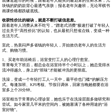
就像逛超市的时候，跟着老年人能买到最划算的生鲜水果；几
块钱的奶奶款背心最透气亲肤；报名老年兴趣班，无论琴棋书
画课价格都跌破底线。
收获性价比的秘诀，就是不断打破信息差。
跟着老年人消费从来不吃亏，“蹭老式消费”极速打破了年轻人
过去关于“高性价比”的认知，也从最初只想省点钱，变成一种
生活方式。
至此，热衷闷声多省钱的年轻人，开始效仿老年人的生活方
式、购物习惯。
1、买老年助浴椅后，浴室变打工人的心理疗愈室。
常菁每天下班后，都总会在浴室待半个小时以上，她总觉得水
流冲得越久，身上的“班味”才能被冲洗的更彻底。
洗澡，变成一个年轻打工人一天中，最平价也门槛*的解压方
式。每逢加班、KPI考核、节假日调休，回家当晚她都要在浴
室多上个20分钟。
浴室相当于常菁的心理诊室，她也乐于在洗澡层面多做研究和
尝试。如今家里几平米的空间内，被她塞满了各种用途的“浴
室好物”。