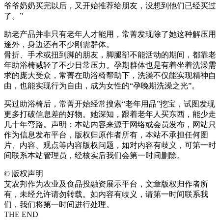
爷爷奶奶买完以后，又开始推荐给朋友，没想到他们已经买过
了。”
助老产品并非只有老年人才能用，常菁发现除了她这种解压用
途外，身边还有不少刚需群体。
骨折、手术或扭到脚的朋友，脚腿部不能活动的期间，都靠老
年助浴椅减轻了不少日常压力。孕期群体也是有着坐着洗澡需
求的庞大受众，常菁在助浴椅帮助下，洗澡不仅能实现精神自
由，也能实现行为自由，成为女性的“孕晚期洗澡之光”。
买过助浴椅后，常菁开始经常搜索“老年用品”挖宝，试图发现
更多打破信息差的好物。她深知，跟着老年人买东西，能少走
几十年弯路。声明：本站内容来源于网络或会员发布，网站只
作为信息发布平台，版权归原作者所有，本站不承担任何图
片、内容、观点等内容版权问题，如对内容有歧义，可第一时
间联系本站管理员，经核实后我们会第一时间删除。
©
版权声明
艾农邦作为农业及食品投融资展示平台，文章版权归作者所
有，未经允许请勿转载。如内容有歧义，请第一时间联系我
们，我们将第一时间进行处理。
THE END