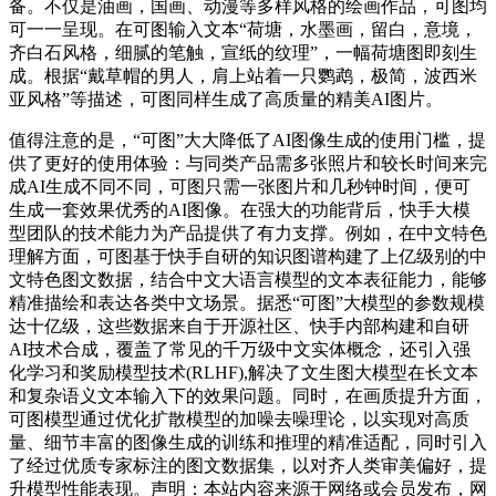
备。不仅是油画，国画、动漫等多样风格的绘画作品，可图均
可一一呈现。在可图输入文本“荷塘，水墨画，留白，意境，
齐白石风格，细腻的笔触，宣纸的纹理”，一幅荷塘图即刻生
成。根据“戴草帽的男人，肩上站着一只鹦鹉，极简，波西米
亚风格”等描述，可图同样生成了高质量的精美AI图片。
值得注意的是，“可图”大大降低了AI图像生成的使用门槛，提
供了更好的使用体验：与同类产品需多张照片和较长时间来完
成AI生成不同不同，可图只需一张图片和几秒钟时间，便可
生成一套效果优秀的AI图像。在强大的功能背后，快手大模
型团队的技术能力为产品提供了有力支撑。例如，在中文特色
理解方面，可图基于快手自研的知识图谱构建了上亿级别的中
文特色图文数据，结合中文大语言模型的文本表征能力，能够
精准描绘和表达各类中文场景。据悉“可图”大模型的参数规模
达十亿级，这些数据来自于开源社区、快手内部构建和自研
AI技术合成，覆盖了常见的千万级中文实体概念，还引入强
化学习和奖励模型技术(RLHF),解决了文生图大模型在长文本
和复杂语义文本输入下的效果问题。同时，在画质提升方面，
可图模型通过优化扩散模型的加噪去噪理论，以实现对高质
量、细节丰富的图像生成的训练和推理的精准适配，同时引入
了经过优质专家标注的图文数据集，以对齐人类审美偏好，提
升模型性能表现。声明：本站内容来源于网络或会员发布，网