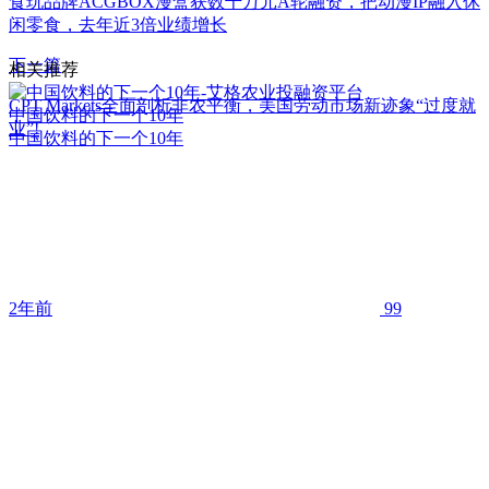
食玩品牌ACGBOX漫盒获数千万元A轮融资，把动漫IP融入休
闲零食，去年近3倍业绩增长
下一篇
相关推荐
CPT Markets全面剖析非农平衡，美国劳动市场新迹象“过度就
中国饮料的下一个10年
业”!
中国饮料的下一个10年
2年前
99