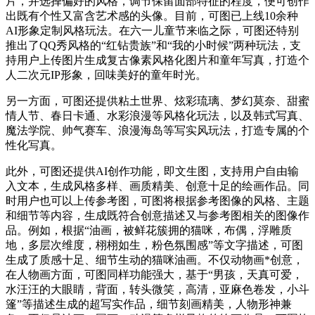
片，并选择偏好的风格，调节保留面部特征的程度，便可创作
出既有个性又富含艺术感的头像。目前，可图已上线10余种
AI形象定制风格玩法。在六一儿童节来临之际，可图还特别
推出了QQ秀风格的“红钻贵族”和“我的小时候”两种玩法，支
持用户上传图片生成复古像素风格化图片和童年写真，打造个
人二次元IP形象，回味美好的童年时光。
另一方面，可图还提供粘土世界、炫彩琉璃、梦幻莫奈、甜蜜
情人节、春日卡通、水彩浪漫等风格化玩法，以及韩式写真、
魔法学院、帅气赛车、浪漫海岛等写实风玩法，打造专属的个
性化写真。
此外，可图还提供AI创作功能，即文生图，支持用户自由输
入文本，生成风格多样、画质精美、创意十足的绘画作品。同
时用户也可以上传参考图，可图将根据参考图像的风格、主题
和细节等内容，生成既符合创意描述又与参考图相关的图像作
品。例如，根据“油画，被鲜花簇拥的猫咪，布偶，浮雕质
地，多层次维度，栩栩如生，粉色氛围感”等文字描述，可图
生成了质感十足、细节生动的猫咪油画。不仅动物画*创意，
在人物画方面，可图同样功能强大，基于“男孩，天真可爱，
水汪汪的大眼睛，背面，转头微笑，高清，亚麻色卷发，小斗
篷”等描述生成的超写实作品，细节刻画精美，人物形神兼