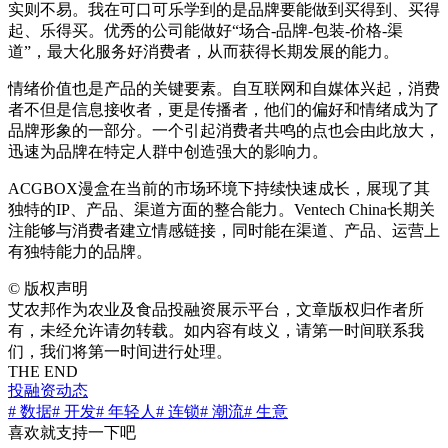
实则不易。我在可口可乐学到的是品牌要能做到买得到、买得
起、乐得买。优秀的公司能做好“场合-品牌-包装-价格-渠
道”，最大化服务好消费者，从而获得长期发展的能力。
情绪价值也是产品的关键要素。自互联网和自媒体兴起，消费
者不但是信息接收者，更是传播者，他们的偏好和情绪成为了
品牌形象的一部分。一个引起消费者共鸣的点也会由此放大，
迅速为品牌在特定人群中创造强大的影响力。
ACGBOX漫盒在当前的市场环境下持续快速成长，展现了其
独特的IP、产品、渠道方面的整合能力。Ventech China长期关
注能够与消费者建立情感链接，同时能在渠道、产品、运营上
有独特能力的品牌。
©
版权声明
艾农邦作为农业及食品投融资展示平台，文章版权归作者所
有，未经允许请勿转载。如内容有歧义，请第一时间联系我
们，我们将第一时间进行处理。
THE END
投融资动态
# 数据
# 开发
# 年轻人
# 连锁
# 潮流
# 生意
喜欢就支持一下吧