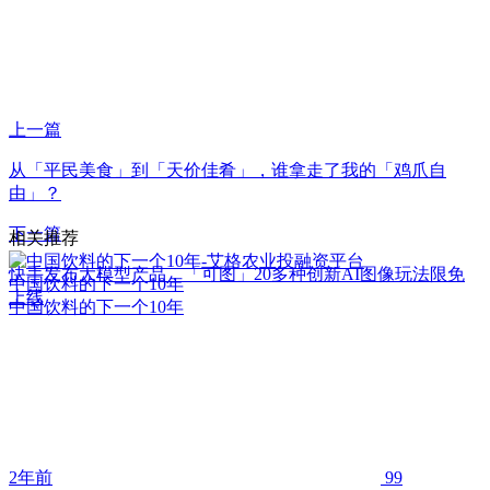
上一篇
从「平民美食」到「天价佳肴」，谁拿走了我的「鸡爪自
由」？
下一篇
相关推荐
快手发布大模型产品，「可图」20多种创新AI图像玩法限免
中国饮料的下一个10年
上线
中国饮料的下一个10年
2年前
99