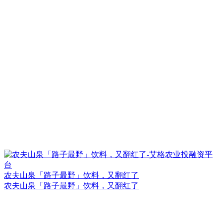
农夫山泉「路子最野」饮料，又翻红了
农夫山泉「路子最野」饮料，又翻红了