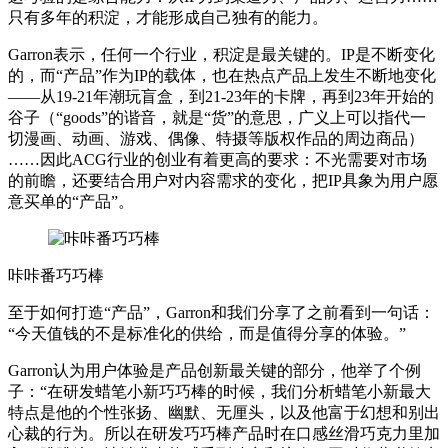
只有多年的积淀，才能形成自己独有的能力。
Garron表示，任何一个行业，积淀是最关键的。IP是不断变化
的，而“产品”作为IP的载体，也在热点产品上发生不断地变化
——从19-21年潮玩盲盒，到21-23年的卡牌，再到23年开始的
谷子（“goods”的谐音，就是“货”的意思，广义上可以指代一
切漫画、动画、游戏、偶像、特摄等版权作品的周边商品）
……因此ACG行业的创业有着更高的要求：不光需要对市场
的前瞻，还要结合用户对内容需求的变化，把IP具象为用户愿
意买单的“产品”。
咔咔番巧巧棒
至于如何打造“产品”，Garron和我们分享了之前看到一句话：
“今天值钱的不是标准化的供给，而是值得分享的体验。”
Garron认为用户体验是产品创新最关键的部分，他举了个例
子：“在研发蜡笔小新巧巧棒的时候，我们分析蜡笔小新最大
特点是他的个性张扬、幽默、无厘头，以及他富于幻想和别出
心裁的行为。所以在研发巧巧棒产品时在口感丝滑巧克力里加