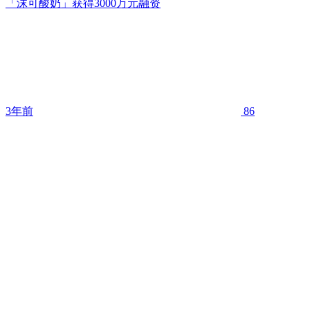
「沫可酸奶」获得3000万元融资
3年前
86