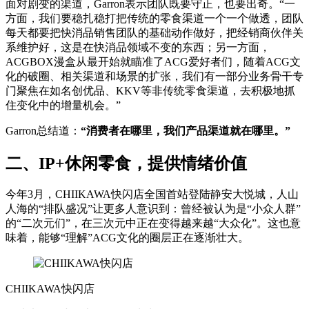
面对剧变的渠道，Garron表示团队既要守正，也要出奇。“一
方面，我们要稳扎稳打把传统的零食渠道一个一个做透，团队
每天都要把快消品销售团队的基础动作做好，把经销商伙伴关
系维护好，这是在快消品领域不变的东西；另一方面，
ACGBOX漫盒从最开始就瞄准了ACG爱好者们，随着ACG文
化的破圈、相关渠道和场景的扩张，我们有一部分业务骨干专
门聚焦在如名创优品、KKV等非传统零食渠道，去积极地抓
住变化中的增量机会。”
Garron总结道：
“消费者在哪里，我们产品渠道就在哪里。”
二、IP+休闲零食，提供情绪价值
今年3月，CHIIKAWA快闪店全国首站登陆静安大悦城，人山
人海的“排队盛况”让更多人意识到：曾经被认为是“小众人群”
的“二次元们”，在三次元中正在变得越来越“大众化”。这也意
味着，能够“理解”ACG文化的圈层正在逐渐壮大。
CHIIKAWA快闪店