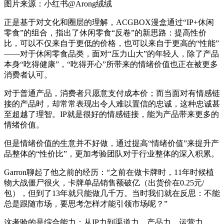
图片来源：小红书@Arong绒绒
正是基于对文化和圈层的理解，ACGBOX漫盒通过“IP+休闲
零食”的组合，指出了休闲零食“反卷”的新思路：提高性价
比，可以不仅来自于更低的价格，也可以来自于更高的“性能”
——对于休闲零食品类，面对“压力山大”的年轻人，除了产品
本身“吃得健康”，“吃得开心”所带来的情绪价值也正在被更多
消费者认可。
对于普通产品，消费者只愿意支付成本价；而当面对有情感链
接的产品时，却常常表现出令人难以置信的忠诚，这种忠诚甚
至超越了理智。IP就是很好的情感链接，能为产品带来更多的
情绪价值。
但是情绪价值的生意并不好做，通过提高“情绪价值”来提升产
品整体的“性价比”，更加考验团队对于行业整体的深入积累。
Garron聊起了他之前的经历：“之前在做卡牌时，11年时候植
物大战僵尸很火，卡牌单品销售额破亿（出货价在0.25元/
包），但到了13年就只能做几千万。当时我们就在反思：不能
总是跟随市场，要思考怎样才能引领市场呢？”
这考验的是综合能力：从IP力到渠道力、产品力、运营力……