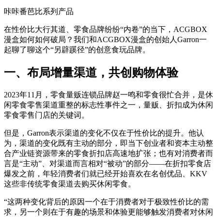
咔咔番芭比系列产品
在性价比大行其道、零食品牌纷纷“内卷”的当下，ACGBOX
漫盒如何如何破局？我们和ACGBOX漫盒的创始人Garron一
起聊了聊这个“另辟蹊径”的创意食玩品牌。
一、布局增量渠道，共创购物体验
2023年11月，零食量贩连锁品牌赵一鸣和零食很忙合并，是休
闲零食零售渠道重整的标志性事件之一，量贩、折扣成为休闲
零食零售门店的关键词。
但是，Garron表示渠道的变化不仅在于性价比的提升。他认
为，渠道的变化既有主动的部分，即当下创业者和资本主动整
合产业链资源带来的零食折扣店高速地扩张；也有对消费者而
言是“主动”、对渠道而言相对“被动”的部分——在折扣零食店
爆发之前，年轻消费者们就已经开始喜欢在名创优品、KKV
这些非传统零食渠道去购买休闲零食。
“这两种变化背后的原因一个在于消费者对于极致性价比的需
求，另一个则在于有趣的场景和体验更能够触发消费者对休闲