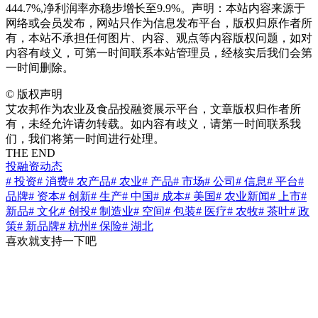
444.7%,净利润率亦稳步增长至9.9%。声明：本站内容来源于
网络或会员发布，网站只作为信息发布平台，版权归原作者所
有，本站不承担任何图片、内容、观点等内容版权问题，如对
内容有歧义，可第一时间联系本站管理员，经核实后我们会第
一时间删除。
©
版权声明
艾农邦作为农业及食品投融资展示平台，文章版权归作者所
有，未经允许请勿转载。如内容有歧义，请第一时间联系我
们，我们将第一时间进行处理。
THE END
投融资动态
# 投资
# 消费
# 农产品
# 农业
# 产品
# 市场
# 公司
# 信息
# 平台
#
品牌
# 资本
# 创新
# 生产
# 中国
# 成本
# 美国
# 农业新闻
# 上市
#
新品
# 文化
# 创投
# 制造业
# 空间
# 包装
# 医疗
# 农牧
# 茶叶
# 政
策
# 新品牌
# 杭州
# 保险
# 湖北
喜欢就支持一下吧