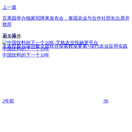
上一篇
百果园举办独家招牌果发布会，泰国农业与合作社部长出席并
致辞
下一篇
相关推荐
丰农控股与深圳数交所联合探索数据要素×现代农业应用实践
中国饮料的下一个10年
中国饮料的下一个10年
2年前
96