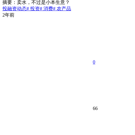
摘要：卖水，不过是小本生意？
投融资动态
# 投资
# 消费
# 农产品
2年前
0
66