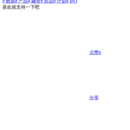
# 数据
# 产品
# 融资
# 饮品
# 计划
# IPO
喜欢就支持一下吧
点赞
6
分享