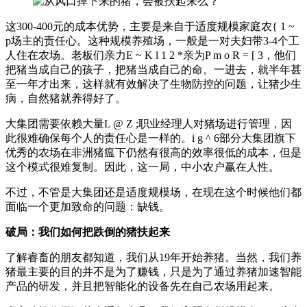
这300-400元的成本优势，主要是来自于适度规模家庭农
{ 1 ~
p
场主的责任心。这种规模养殖场，一般是一对夫妇带3-4个工
人住在农场。老板们亲力
E ~ K l 1 2 *
亲为
P m o R = [ 3
，他们
把猪当成自己的孩子，把猪当成自己的命。一进去，就半年甚
至一年才出来，这样就有效解决了生物防控的问题，让猪少生
病，自然猪就养得好了。
大集团需要依赖大量
L @ Z ;
职业经理人对猪场进行管理，因
此很难确保每个人的责任心是一样的。
i g ^ 6
部分大集团旗下
优秀的农场在非洲猪瘟下仍然有很高的效率很低的成本，但是
这个模式很难复制。因此，这一局，中小农户赢在人性。
不过，不管是大集团还是适度规模场，在现在这个时候他们都
面临一个更加致命的问题：缺钱。
破局：我们如何把跌倒的猪扶起来
了解睿畜的朋友都知道，我们从19年开始养猪。当然，我们养
猪最主要的目的并不是为了赚钱，只是为了通过养猪加速智能
产品的研发，并且把智能化的设备先在自己农场用起来。