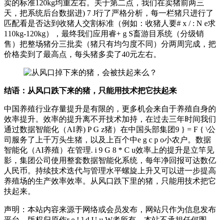
卖的标准120kg均重左右。关于第二点，我们在卖猪前两三
天，把系统后台数据进
) 7 J
行了严格分析，每一栏猪只进行了
匹配看是否达到收猪人交割标准（例如：收猪人要
# x / : N e
求
110kg-120kg），最终我们应用睿
+ g S
畜游目系统（分级销
售）把整场猪分三批卖（猪只有均匀度不同）分两周完成，把
价格卖到了最高点，每头猪多卖了40元左右。
结语：
从风口跌下来的猪，只能用技术把它扶起来
中国养殖行业存量提升是有限的，更多机会来自于养殖自身的
效率提升。效率的提升离不开技术加持，在过去三年时间我们
通过数据智能化（AI养
) P G z
猪）在中国头部集团
9 } = F { \
公
司服务了上千万头生猪，以及上百个中
e g c p o
小农户。数据
智能化（AI养殖）在管理
. i 9 G 8 * C u
效率上的提升是立竿见
影，集团公司使用整套数据智能化系统，每年净回报可达数亿
人民币。持续技术迭代与管理水平螺旋上升又可以进一步提高
养殖场的生产效率效率。从风口跌下里的猪，只能用技术把它
扶起来。
声明：本站内容来源于网络或会员发布，网站只作为信息发布
平台，版权归原作
r e ! ] d U u W
者所有，本站不承担任何图