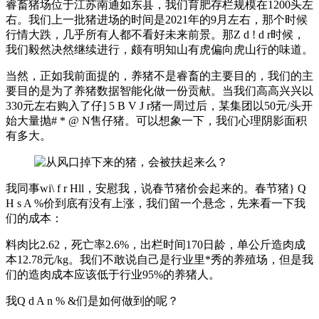
睿畜猪场位于江苏南通如东县，我们育肥存栏规模在1200头左
右。我们上一批猪进场的时间是2021年的9月左右，那个时候
行情大跌，几乎所有人都不看好未来前景。那
Z d ! d r
时候，
我们毅然决然继续进行，颇有明知山有虎偏向虎山行的味道。
当然，正如我前面提的，养猪不是睿畜的主要目的，我们的主
要目的是为了养猪数据智能化做一份贡献。当我们高高兴兴以
330元左右购入了仔
] 5 B V J r
猪一周过后，某集团以50元/头开
始大量抛
# * @ N
售仔猪。可以想象一下，我们心理阴影面积
有多大。
我同事wi
\ f r H
ll，安慰我，说春节猪价会起来的。春节猪
} Q
H s A %
价到底有没有上涨，我们留一个悬念，先来看一下我
们的成本：
料肉比2.62，死亡率2.6%，出栏时间170日龄，单公斤造肉成
本12.78元/kg。我们不敢说自己是行业里*秀的养殖场，但是我
们的造肉成本应该低于行业95%的养猪人。
我
Q d A n % &
们是如何做到的呢？