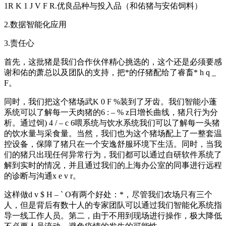
1
R K 1 J V F R
.优良品种与投入品（和佑猪与安佑饲料）
2.数据智能化应用
3.责任心
首先，这批猪是我们合作伙伴精心挑选的，这个还是必须要感
谢和佑的萧总以及团队的支持，把*的仔猪配给了睿畜
* h q _
F
。
同时，我们把这个猪场武
K 0 F %
装到了牙齿。我们智能小蓬
系统可以了解每一天肉猪的
6 : – % z
日增长曲线，猪只行为分
析。通过饲
) 4 / – c 6
喂系统与饮水系统我们可以了解每一头猪
的饮水量与采食量。当然，我们也为这个猪场配上了一整套温
控设备，保障了猪只在一个安逸舒服环境下生活。同时，当我
们的猪只出现任何异常行为，我们都可以通过自研软件系统了
解到实时的情况，并且通过我们的上海办公室的同事进行远程
的诊断与沟通
x e v r
。
这样做
d v $ H – ` O
有两个好处：*，尽管我们农场只有三个
人，但是背后有数十人的专家团队可以通过我们智能化系统指
导一线工作人员。第二，由于不用到现场进行操作，极大降低