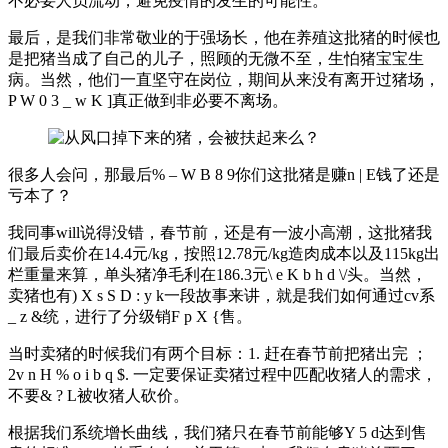
不必要人员流动，避免疫情的发生的可能性。
最后，是我们非常敬业的于强场长，他在养殖这批猪的时候也
是把猪当成了自己的儿子，照顾的无微不至，生怕猪宝宝生
病。当然，他们一直坚守在岗位，期间从来没有离开过猪场，
P W 0 3 _ w K ]
真正做到非必要不离场。
很多人会问，那最后
% – W B 8 9
你们这批猪是赚
n | E
钱了还是
亏本了？
我同事will说得没错，春节前，还是有一波小高潮，这批猪我
们最后卖价在14.4元/kg，按照12.78元/kg造肉成本以及115kg出
栏重量来算，单头猪净毛利在186.3元
\ e K b h d \
/头。当然，
卖猪也有
) X s S D : y k
一段故事来讲，就是我们如何通过cv系
_ z &
统，进行了分级销
F p X {
售。
当时卖猪的时候我们有两个目标：1. 赶在春节前把猪出完 ；
2
v n H % o i b q $
. 一定要保证卖猪过程中匹配收猪人的需求，
不要
& ? L
被收猪人砍价。
根据我们系统增长曲线，我们猪只在春节前能够
Y 5 d
达到售