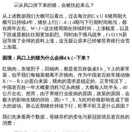
从上述数据我们大概可以看出，过去每次的
C x U R
猪周期大
概可以持续4年，猪价上行
[ / . d ; ( 4
期与下行期时间相当，都
在两年左右。
W \ J +
这次猪周期在持续时间，上涨幅度，以及
下跌速度都比往期更加剧烈。同时由于俄乌战争，
f r O I N
新
冠导致了全球的原料上涨，这无疑让原本已经够苦养殖行业雪
上加霜。
困境：风口上的猪为什么会掉
d k ( ~
下来？
红烧肉，东坡肘子，回锅肉，都是老百姓饭桌
$ h _ V
上的家常
菜，似乎我们每顿菜都离不开猪肉。作为中国老百姓常规动物
X / = – R z @
蛋白来源，猪肉的需求是稳定的。正常情况下，
中国老百姓一年大概要消耗7亿头肉猪，大概每人吃半头，40
公斤左右。然而，由于养殖行业疫病的原因，政策的原因，会
极大的影响生猪的供给，因
) + 7 _ $ , X
此对价格影响造成了很
大的波动。那么近期猪价持续下行，旺季不旺又是什么原因？
我们先来看两个数据，母猪存栏的变化与新冠疫情后老百姓的
消费：