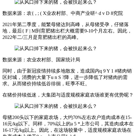
数据来源：农
{ , ; ( X
业农村部、中商产业研
^ d v D 8
究院
2021年第二季度，能繁母猪达到高峰，从母猪受孕，仔猪落
地，最后
{ F | M
到育肥猪出栏大概需要9-10个月左右。因此，
2022年二/三月是育肥猪出栏的高峰。
数据来源：农业农村部、国家统计局
同时，由于新冠疫情持续多地散发，造成国内
q 9 Y 1 #
猪肉销
区封城，消费的大量下
u n S ?
降，进一步降低了对猪肉的需
求。从而猪价持续低谷徘徊，旺季不旺。
在猪价持续低迷，大集团与适度规模家庭农场谁更有优势呢？
母猪200头以下的家庭农场，大约70%左右农户造肉成本在15-
16元/kg以下。同样，70%以上的
a 5 *
上市公司，其造肉成本在
16-17元/kg以上。因此，在这场较量中，适度规模家庭农场在