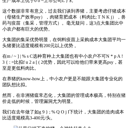
生产成本上优于
0 o ~
上市公司
L } $
。
这个数据非常有意义，过去我们谈到养猪，主要考虑仔猪成本
（母猪生产效率psy），肉猪育肥成本（料肉比
; T N K j
），兽
药与疫苗（集采，管理方式）。毫无疑问，这3点大集团比中
小农户都有巨大的优势。
大集团的集采优势明显，在饲料疫苗上采购成本大集团平均一
头猪要比适度规模有200元以上优势 。
在
m / ~ ] | % s C
选种育种上大集团也有中小农户不可
N * p A !
3 { : =
比拟
f u 2 a [ ( 2
优势，因此可以给他们带来更高psy，甚
至是更低料肉比。
在养猪的know-how上，中小农户更是不能跟大集团专业化的
团队想比拟。
然而，在非洲猪瘟常态化，大集团的管理成本极高，特别在猪
价走低的时候，管理漏洞尤为明显。
我们在去年做了如
g 9 } ; % Q O j I
下统计，大集团的造肉成本
比适度规模高3-400元/头。